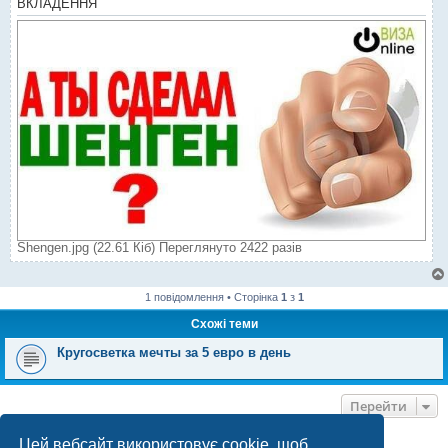
ВКЛАДЕННЯ
Shengen.jpg (22.61 Кіб) Переглянуто 2422 разів
1 повідомлення • Сторінка
1
з
1
Схожі теми
Кругосветка мечты за 5 евро в день
Перейти
Цей вебсайт використовує cookie, щоб