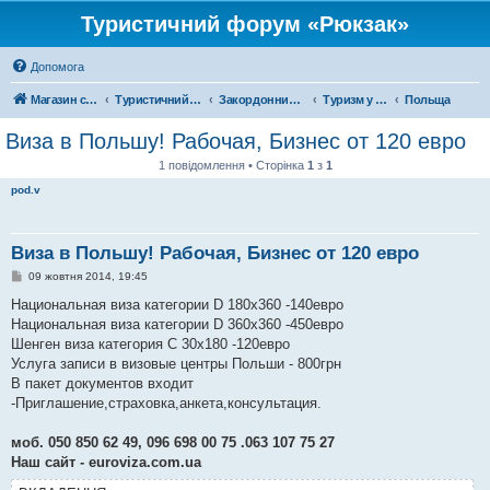
Туристичний форум «Рюкзак»
Допомога
Магазин спорядження
Туристичний форум «Рюкзак»
Закордонний туризм
Туризм у Європі
Польща
Виза в Польшу! Рабочая, Бизнес от 120 евро
1 повідомлення • Сторінка
1
з
1
pod.v
Виза в Польшу! Рабочая, Бизнес от 120 евро
П
09 жовтня 2014, 19:45
о
в
Национальная виза категории D 180х360 -140евро
і
Национальная виза категории D 360х360 -450евро
д
о
Шенген виза категория C 30х180 -120евро
м
Услуга записи в визовые центры Польши - 800грн
л
е
В пакет документов входит
н
-Приглашение,страховка,анкета,консультация.
н
я
моб. 050 850 62 49, 096 698 00 75 .063 107 75 27
Наш сайт - euroviza.com.ua