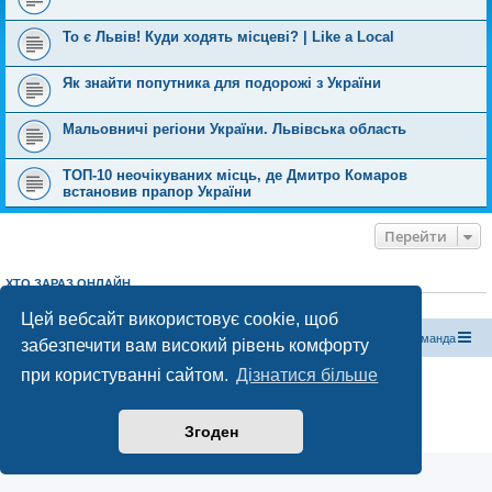
То є Львів! Куди ходять місцеві? | Like a Local
Як знайти попутника для подорожі з України
Мальовничі регіони України. Львівська область
ТОП-10 неочікуваних місць, де Дмитро Комаров
встановив прапор України
Перейти
ХТО ЗАРАЗ ОНЛАЙН
Зараз переглядають цей форум:
ClaudeBot [бот ШІ]
і 0 гостей
Цей вебсайт використовує cookie, щоб
Магазин спорядження
Туристичний форум «Рюкзак»
Команда
забезпечити вам високий рівень комфорту
при користуванні сайтом.
Дізнатися більше
Працює на phpBB® Forum Software © phpBB Limited
Конфіденційність
|
Умови
Згоден