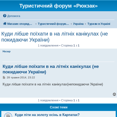
Туристичний форум «Рюкзак»
Допомога
Магазин спорядження
Туристичний форум «Рюкзак»
Україна
Туризм в Україні
Куди лібше поїхати в на літніх канікулах (не
покидаючи України)
1 повідомлення • Сторінка
1
з
1
Назар
Куди лібше поїхати в на літніх канікулах (не
покидаючи України)
П
28 травня 2014, 23:22
о
в
Куди лібше поїхати в на літніх канікулах(непокидаючи України)
і
д
о
м
л
1 повідомлення • Сторінка
1
з
1
е
н
Схожі теми
н
я
Куди піти на золоту осінь в Карпатах?