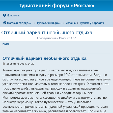
Туристичний форум «Рюкзак»
Допомога
Магазин спорядження
Туристичний форум «Рюкзак»
Україна
Туризм у Карпатах
Отличный вариант необычного отдыха
1 повідомлення • Сторінка
1
з
1
Katae
Отличный вариант необычного отдыха
П
28 лютого 2014, 14:29
о
в
Только при покупке тура до 15 марта мы предоставляем всем
і
любителям экстрима скидку в размере 10% от стоимости. Ведь, не
д
о
смотря на то, что на улице все еще холодно, первые солнечные лучи
м
уже заставляют нас мечтать о теплых весенних днях. Хочется снять
л
е
громоздкие шубы, выехать на природу и вдохнуть насыщенный,
н
свежий аромат зеленеющей травы и холодных горных рек.
н
я
Мы предлагаем вам потрясающие по драйву и экстриму сплавы по
Черному Черемошу. Такое путешествие – это уникальная
возможность прикоснуться к чудесной украинской природе, которая
только наполняется жизнью, расцветает и благоухает. Солнце еще