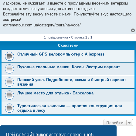
ласковое, не обжигает, и вместе с прохладным весенним ветерком
создает отличные условия для активного отдыха.
Встречайте эту весну вместе с нами! Почувствуйте вкус настоящего
экстрима!
extremetour.com.ua/category/tours/na-vode/
1 повідомлення • Сторінка
1
з
1
Схожі теми
Отличный GPS велокомпьютер с Aliexpress
Пуховые спальные мешки. Кокон. Экстрим вариант
Плоский узел. Подробности, схема и быстрый вариант
вязания
Лучшее место для отдыха - Барселона
Туристическая качелька — простая конструкция для
отдыха в лесу
Перейти
Цей вебсайт використовує cookie, щоб
ХТО ЗАРАЗ ОНЛАЙН