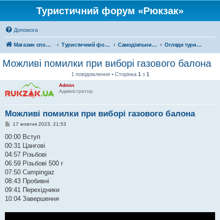
Туристичний форум «Рюкзак»
Допомога
Магазин спорядження
Туристичний форум «Рюкзак»
Самодіяльний туризм
Огляди туристичного спорядження
Можливі помилки при виборі газового балона
1 повідомлення • Сторінка
1
з
1
Admin
Адміністратор
Можливі помилки при виборі газового балона
П
17 жовтня 2023, 21:53
о
в
00:00 Вступ
і
00:31 Цангові
д
о
04:57 Різьбові
м
06:59 Різьбові 500 г
л
е
07:50 Campingaz
н
08:43 Пробивні
н
я
09:41 Перехідники
10:04 Завершення