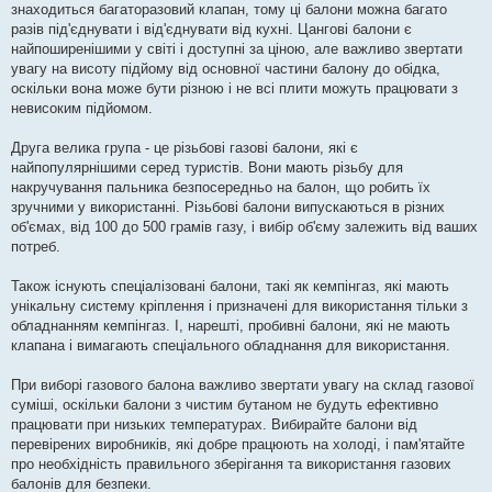
знаходиться багаторазовий клапан, тому ці балони можна багато
разів під'єднувати і від'єднувати від кухні. Цангові балони є
найпоширенішими у світі і доступні за ціною, але важливо звертати
увагу на висоту підйому від основної частини балону до обідка,
оскільки вона може бути різною і не всі плити можуть працювати з
невисоким підйомом.
Друга велика група - це різьбові газові балони, які є
найпопулярнішими серед туристів. Вони мають різьбу для
накручування пальника безпосередньо на балон, що робить їх
зручними у використанні. Різьбові балони випускаються в різних
об'ємах, від 100 до 500 грамів газу, і вибір об'єму залежить від ваших
потреб.
Також існують спеціалізовані балони, такі як кемпінгаз, які мають
унікальну систему кріплення і призначені для використання тільки з
обладнанням кемпінгаз. І, нарешті, пробивні балони, які не мають
клапана і вимагають спеціального обладнання для використання.
При виборі газового балона важливо звертати увагу на склад газової
суміші, оскільки балони з чистим бутаном не будуть ефективно
працювати при низьких температурах. Вибирайте балони від
перевірених виробників, які добре працюють на холоді, і пам'ятайте
про необхідність правильного зберігання та використання газових
балонів для безпеки.