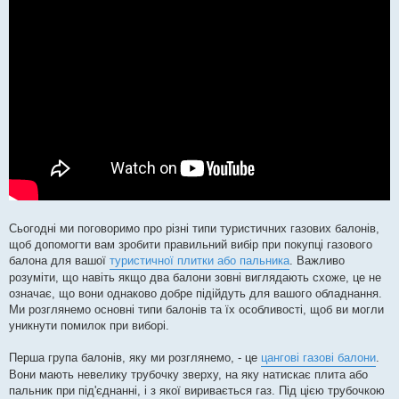
Сьогодні ми поговоримо про різні типи туристичних газових балонів,
щоб допомогти вам зробити правильний вибір при покупці газового
балона для вашої
туристичної плитки або пальника
. Важливо
розуміти, що навіть якщо два балони зовні виглядають схоже, це не
означає, що вони однаково добре підійдуть для вашого обладнання.
Ми розглянемо основні типи балонів та їх особливості, щоб ви могли
уникнути помилок при виборі.
Перша група балонів, яку ми розглянемо, - це
цангові газові балони
.
Вони мають невелику трубочку зверху, на яку натискає плита або
пальник при під'єднанні, і з якої виривається газ. Під цією трубочкою