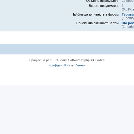
Останнє відвідування:
29 бере
Всього повідомлень:
1
(0.01% 
Найбільша активність в форумі:
Туризм
(1 пові
Найбільша активність в темі:
Що роб
(1 пові
Працює на phpBB® Forum Software © phpBB Limited
Конфіденційність
|
Умови