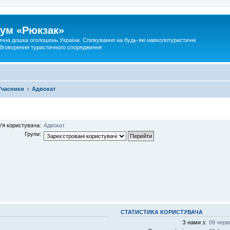
ум «Рюкзак»
ична дошка оголошень України. Спілкування на будь-які навколотуристичні
 обговорення туристичного спорядження
Учасники
Адвокат
м'я користувача:
Адвокат
Групи:
СТАТИСТИКА КОРИСТУВАЧА
З нами з:
09 черв