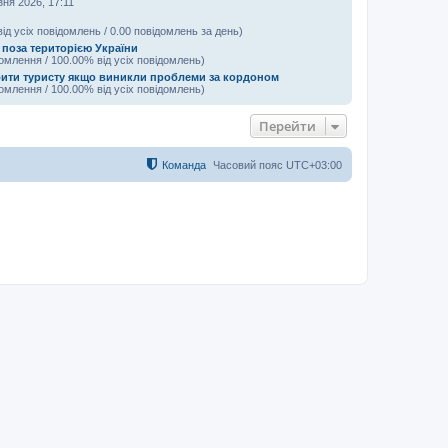
зня 2026, 17:11
від усіх повідомлень / 0.00 повідомлень за день)
 поза територією України
домлення / 100.00% від усіх повідомлень)
ити туристу якщо виникли проблеми за кордоном
домлення / 100.00% від усіх повідомлень)
Перейти
Команда
Часовий пояс
UTC+03:00