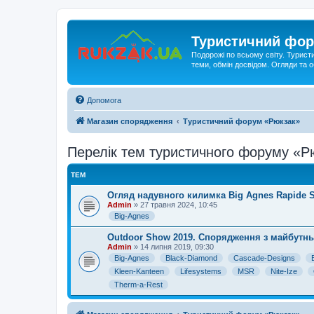
Туристичний фор
Подорожі по всьому світу. Турист
теми, обмін досвідом. Огляди та
Допомога
Магазин спорядження
Туристичний форум «Рюкзак»
Перелік тем туристичного форуму «Рю
ТЕМ
Огляд надувного килимка Big Agnes Rapide S
Admin
» 27 травня 2024, 10:45
Big-Agnes
Outdoor Show 2019. Спорядження з майбутнь
Admin
» 14 липня 2019, 09:30
Big-Agnes
Black-Diamond
Cascade-Designs
Kleen-Kanteen
Lifesystems
MSR
Nite-Ize
Therm-a-Rest