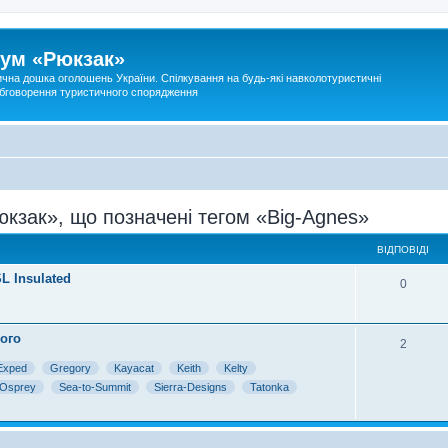
ум «Рюкзак»
ична дошка оголошень України. Спілкування на будь-які навколотуристичні
 обговорення туристичного спорядження
кзак», що позначені тегом «Big-Agnes»
ВІДПОВІДІ
L Insulated
0
ого
2
Exped
Gregory
Kayacat
Keith
Kelty
Osprey
Sea-to-Summit
Sierra-Designs
Tatonka