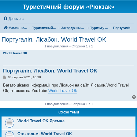
Туристичний форум «Рюкзак»
Допомога
Магазин спорядження
Туристичний форум «Рюкзак»
Закордонний туризм
Туризм у Європі
Португалія
Португалія. Лісабон. World Travel OK
1 повідомлення • Сторінка
1
з
1
World Travel OK
Португалія. Лісабон. World Travel OK
П
08 серпня 2021, 10:38
о
в
Багато цікавої інформації про Лісабон на сайті Лісабон.World Travel
і
Ok, а також на YouTube
World Travel Ok
д
о
м
л
1 повідомлення • Сторінка
1
з
1
е
н
Схожі теми
н
я
World Travel OK Яремче
Стокгольм. World Travel OK