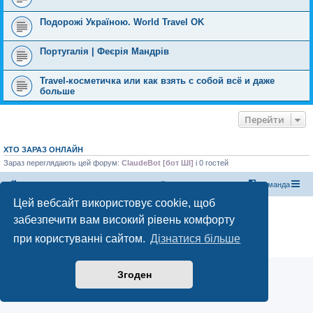
Подорожі Україною. World Travel OK
Португалія | Феєрія Мандрів
Travel-косметичка или как взять с собой всё и даже
больше
Перейти
ХТО ЗАРАЗ ОНЛАЙН
Зараз переглядають цей форум:
ClaudeBot [бот ШІ]
і 0 гостей
Магазин спорядження
Туристичний форум «Рюкзак»
Команда
Цей вебсайт використовує cookie, щоб
Працює на phpBB® Forum Software © phpBB Limited
забезпечити вам високий рівень комфорту
Конфіденційність
|
Умови
при користуванні сайтом.
Дізнатися більше
Згоден