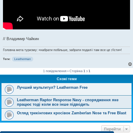
// Владимир Чайкин
Головна мета туризму: «набрати побільше, забрати подалі і там все це з'їсти»!
Теги:
Leatherman
1 повідомлення • Сторінка
1
з
1
Схожі теми
Лучший мультитул? Leatherman Free
Leatherman Raptor Response Navy - спорядження яке
працює тоді коли все інше підводить
Огляд трекінгових кросівок Zamberlan Nose та Free Blast
Перейти