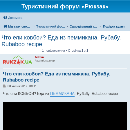
Туристичний форум «Рюкзак»
Допомога
Магазин спорядження
Туристичний форум «Рюкзак»
Самодіяльний туризм
Похідна кухня
Что ели ковбои? Еда из пеммикана. Рубабу.
Rubaboo recipe
1 повідомлення • Сторінка
1
з
1
Admin
Адміністратор
Что ели ковбои? Еда из пеммикана. Рубабу.
Rubaboo recipe
П
08 квітня 2019, 09:11
о
в
Что ели КОВБОИ? Еда из
ПЕММИКАНА
. Рубабу. Rubaboo recipe
і
д
о
м
л
е
н
н
я