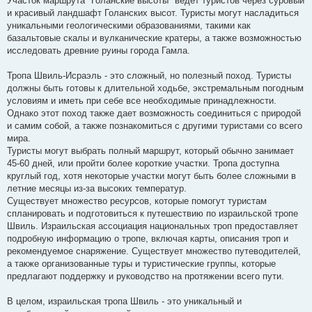
Участок маршрута "Голанские высоты" ведет туристов через суровый
и красивый ландшафт Голанских высот. Туристы могут насладиться
уникальными геологическими образованиями, такими как
базальтовые скалы и вулканические кратеры, а также возможностью
исследовать древние руины города Гамла.
Тропа Швиль-Исраэль - это сложный, но полезный поход. Туристы
должны быть готовы к длительной ходьбе, экстремальным погодным
условиям и иметь при себе все необходимые принадлежности.
Однако этот поход также дает возможность соединиться с природой
и самим собой, а также познакомиться с другими туристами со всего
мира.
Туристы могут выбрать полный маршрут, который обычно занимает
45-60 дней, или пройти более короткие участки. Тропа доступна
круглый год, хотя некоторые участки могут быть более сложными в
летние месяцы из-за высоких температур.
Существует множество ресурсов, которые помогут туристам
спланировать и подготовиться к путешествию по израильской тропе
Швиль. Израильская ассоциация национальных троп предоставляет
подробную информацию о тропе, включая карты, описания троп и
рекомендуемое снаряжение. Существует множество путеводителей,
а также организованные туры и туристические группы, которые
предлагают поддержку и руководство на протяжении всего пути.
В целом, израильская тропа Швиль - это уникальный и