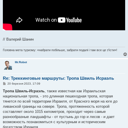
// Валерий Шанин
Головна мета туризму: «набрати побільше, забрати подалі і там все це з'їсти»!
Mr.Robot
Re: Треккинговые маршруты: Тропа Швиль Исраэль
П
20 березня 2023, 17:09
о
в
Тропа Швиль-Исраэль
, также известная как Израильская
і
национальная тропа, - это длинная пешеходная тропа, которая
д
о
тянется по всей территории Израиля, от Красного моря на юге до
м
ливанской границы на севере. Тропа, протяженность которой
л
е
составляет около 1015 километров, проходит через самые
н
разнообразные ландшафты - от пустынь до гор и лесов - и дает
н
я
возможность познакомиться с культурным и историческим
богатством Израиля.