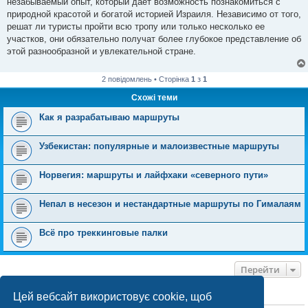
незабываемый опыт, который дает возможность познакомиться с
природной красотой и богатой историей Израиля. Независимо от того,
решат ли туристы пройти всю тропу или только несколько ее
участков, они обязательно получат более глубокое представление об
этой разнообразной и увлекательной стране.
2 повідомлень • Сторінка
1
з
1
Схожі теми
Как я разрабатываю маршруты
Узбекистан: популярные и малоизвестные маршруты
Норвегия: маршруты и лайфхаки «северного пути»
Непал в несезон и нестандартные маршруты по Гималаям
Всё про треккинговые палки
Перейти
Цей вебсайт використовує cookie, щоб
ХТО ЗАРАЗ ОНЛАЙН