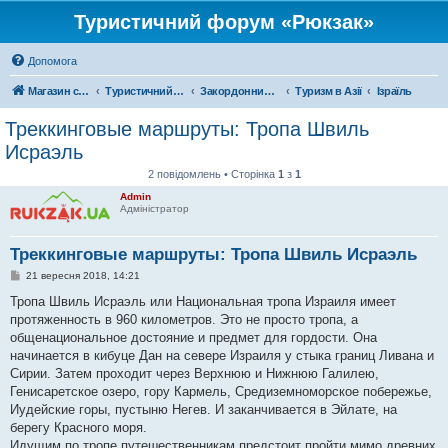
Туристичний форум «Рюкзак»
Допомога
Магазин спорядження
Туристичний форум «Рюкзак»
Закордонний туризм
Туризм в Азії
Ізраїль
Треккинговые маршруты: Тропа Швиль
Исраэль
2 повідомлень • Сторінка
1
з
1
Admin
Адміністратор
Треккинговые маршруты: Тропа Швиль Исраэль
П
21 вересня 2018, 14:21
о
в
Тропа Швиль Исраэль или Национальная тропа Израиля имеет
і
протяженность в 960 километров. Это не просто тропа, а
д
о
общенациональное достояние и предмет для гордости. Она
м
начинается в кибуце Дан на севере Израиля у стыка границ Ливана и
л
е
Сирии. Затем проходит через Верхнюю и Нижнюю Галилею,
н
Генисаретское озеро, гору Кармель, Средиземноморское побережье,
н
я
Иудейские горы, пустыню Негев. И заканчивается в Эйлате, на
берегу Красного моря.
Идущим по тропе путешественникам предстоит пройти мимо древних