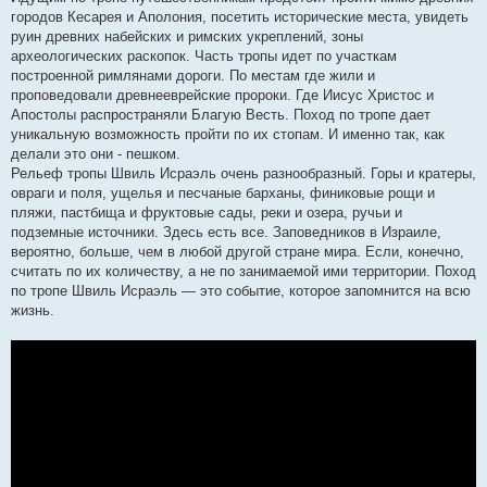
городов Кесарея и Аполония, посетить исторические места, увидеть
руин древних набейских и римских укреплений, зоны
археологических раскопок. Часть тропы идет по участкам
построенной римлянами дороги. По местам где жили и
проповедовали древнееврейские пророки. Где Иисус Христос и
Апостолы распространяли Благую Весть. Поход по тропе дает
уникальную возможность пройти по их стопам. И именно так, как
делали это они - пешком.
Рельеф тропы Швиль Исраэль очень разнообразный. Горы и кратеры,
овраги и поля, ущелья и песчаные барханы, финиковые рощи и
пляжи, пастбища и фруктовые сады, реки и озера, ручьи и
подземные источники. Здесь есть все. Заповедников в Израиле,
вероятно, больше, чем в любой другой стране мира. Если, конечно,
считать по их количеству, а не по занимаемой ими территории. Поход
по тропе Швиль Исраэль — это событие, которое запомнится на всю
жизнь.