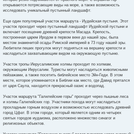
открываются потрясающие виды на море, а также возможность
исследовать уникальный пустынный ландшафт.
Еще один популярный участок маршрута - Иудейская пустыня. Этот
участок проходит через пустынный ландшафт Иудейской пустыни и
включает посещение древней крепости Масада. Крепость,
построенная царем Иродом в первом веке до нашей эры, была
местом знаменитой осады Римской империей в 73 году нашей эры.
Любители пеших прогулок могут подняться на вершину крепости и
насладиться захватывающим видом на окружающую пустыню.
Участок тропы Иерусалимские холмы проходит по холмам,
окружающим Иерусалим. Туристы могут насладиться живописными
пейзажами, а также посетить библейское место Эйн-Геди. В этом
месте, которое упоминается в Библии как место, где Давид прятался
от царя Саула, находится прекрасный оазис и водопад.
Участок маршрута "Галилейские горы" проходит через пышные леса
и холмы Галилейских гор. Участники похода могут насладиться
прохладным горным воздухом и возможностью исследовать древний
город Цфат. В этом городе, который является одним из четырех
святых городов иудаизма, расположено множество синагог и
религиозных объектов.