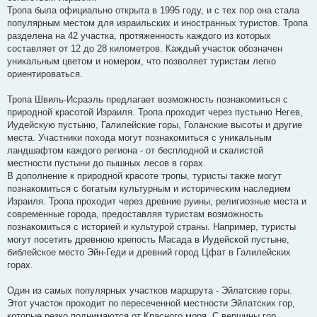
Тропа была официально открыта в 1995 году, и с тех пор она стала
популярным местом для израильских и иностранных туристов. Тропа
разделена на 42 участка, протяженность каждого из которых
составляет от 12 до 28 километров. Каждый участок обозначен
уникальным цветом и номером, что позволяет туристам легко
ориентироваться.
Тропа Швиль-Исраэль предлагает возможность познакомиться с
природной красотой Израиля. Тропа проходит через пустыню Негев,
Иудейскую пустыню, Галилейские горы, Голанские высоты и другие
места. Участники похода могут познакомиться с уникальным
ландшафтом каждого региона - от бесплодной и скалистой
местности пустыни до пышных лесов в горах.
В дополнение к природной красоте тропы, туристы также могут
познакомиться с богатым культурным и историческим наследием
Израиля. Тропа проходит через древние руины, религиозные места и
современные города, предоставляя туристам возможность
познакомиться с историей и культурой страны. Например, туристы
могут посетить древнюю крепость Масада в Иудейской пустыне,
библейское место Эйн-Геди и древний город Цфат в Галилейских
горах.
Один из самых популярных участков маршрута - Эйлатские горы.
Этот участок проходит по пересеченной местности Эйлатских гор,
которые резко поднимаются от Красного моря. С вершины гор