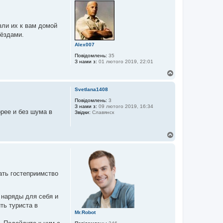
г
о
р
и
зли их к вам домой
вёздами.
Alex007
Повідомлень:
35
З нами з:
01 лютого 2019, 22:01
Д
о
г
Svetlana1408
о
р
Повідомлень:
3
З нами з:
09 лютого 2019, 16:34
и
орее и без шума в
Звідки:
Славянск
Д
о
г
о
р
и
ать гостеприимство
 наряды для себя и
ть туриста в
Mr.Robot