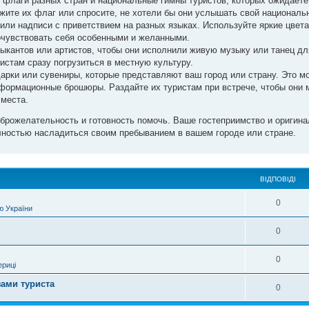
 флаги разных стран и национальные гимны туристов, которых ожидаете
жите их флаг или спросите, не хотели бы они услышать свой националь
или надписи с приветствием на разных языках. Используйте яркие цвета
очувствовать себя особенными и желанными.
кантов или артистов, чтобы они исполнили живую музыку или танец для
истам сразу погрузиться в местную культуру.
арки или сувениры, которые представляют ваш город или страну. Это мо
ормационные брошюры. Раздайте их туристам при встрече, чтобы они 
 места.
доброжелательность и готовность помочь. Ваше гостеприимство и оригин
лностью насладиться своим пребыванием в вашем городе или стране.
ВІДПОВІДІ
0
ю України
0
0
ериці
ами туриста
0