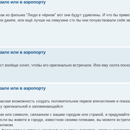
кзале или в аэропорту
как из фильма "Люди в чёрном" вот они будут удивлены. И что бы приве
и джипе, или ещё лучше на лимузине сто бы они почувствовали себя з
кзале или в аэропорту
ст вообще хочет, чтобы его оригинально встречали. Или ему охота поск
кзале или в аэропорту
красная возможность создать положительное первое впечатление и показ
ечу оригинальной и запоминающейся:
ме или символе, связанном с вашим городом или страной, и придумайте
если вы живете в городе, известном своими пляжами, вы можете встрети
онтиком.