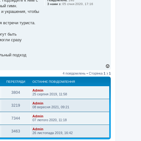
. Подойдите к ним с
Повідомлень:
246
З нами з:
05 січня 2020, 17:16
ный гимн.
 и украшения, чтобы
 встречи туриста.
гут быть
могли сразу
альный подход
Д
о
4 повідомлень • Сторінка
1
з
1
г
о
ПЕРЕГЛЯДИ
ОСТАННЄ ПОВІДОМЛЕННЯ
р
и
Admin
3804
25 серпня 2019, 11:58
Admin
3219
08 вересня 2021, 09:21
Admin
7344
07 лютого 2020, 11:18
Admin
3463
26 листопада 2019, 16:42