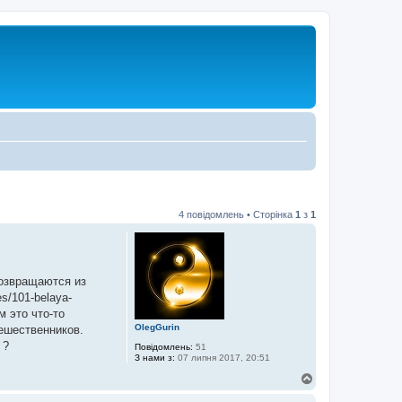
4 повідомлень • Сторінка
1
з
1
возвращаются из
s/101-belaya-
м это что-то
OlegGurin
ешественников.
 ?
Повідомлень:
51
З нами з:
07 липня 2017, 20:51
Д
о