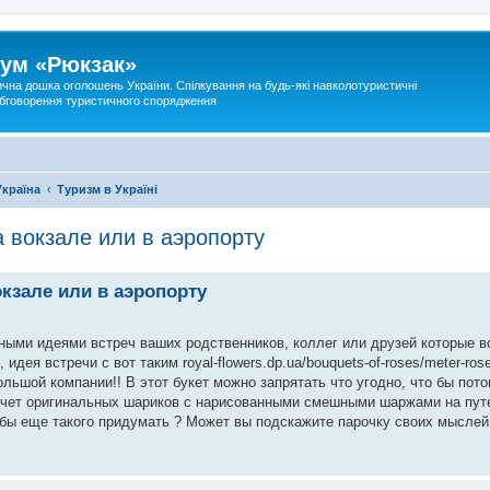
ум «Рюкзак»
ична дошка оголошень України. Спілкування на будь-які навколотуристичні
 обговорення туристичного спорядження
Україна
Туризм в Україні
а вокзале или в аэропорту
окзале или в аэропорту
ьными идеями встреч ваших родственников, коллег или друзей которые 
идея встречи с вот таким royal-flowers.dp.ua/bouquets-of-roses/meter-rose
ольшой компании!! В этот букет можно запрятать что угодно, что бы пото
а счет оригинальных шариков с нарисованными смешными шаржами на пут
бы еще такого придумать ? Может вы подскажите парочку своих мыслей