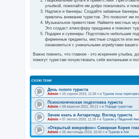
Национальные флаги и приветствия: Приготовьте
я
улыбкой, пожелайте им добро пожаловать и пока
Надписи и баннеры: Создайте забавные баннеры 
привлечь внимание туристов. Это позволит им п
Музыкальное приветствие: Наймите местных музы
Это создаст атмосферу праздника и поможет тур
Подарки и сувениры: Подготовьте небольшие под
фирменные предметы, местные сладости или инф
ознакомиться с уникальными атрибутами вашего
Важно помнить, что главное - это искренняя улыбка, 
помогут туристам почувствовать себя желанными и по
СХОЖІ ТЕМИ
День голого туриста
Admin
»
25 серпня 2019, 11:58
» в
Туризм поза територіє
Психологическая подготовка туриста
Admin
»
08 вересня 2021, 09:21
» в
Поради туристам
Зачем ехать в Антарктиду. Взгляд туриста
Admin
»
07 лютого 2020, 11:18
» в
Туризм у Південній Ам
«Открытый микрофон»: Северная Корея глаз
Admin
»
26 листопада 2019, 16:42
» в
Туризм в Азії