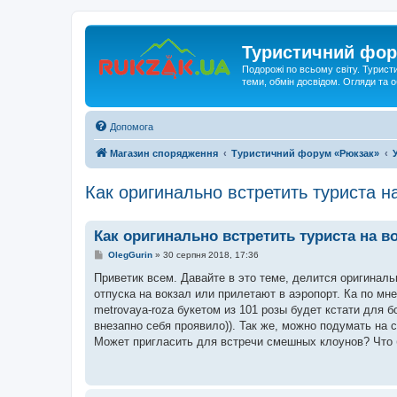
Туристичний фор
Подорожі по всьому світу. Турист
теми, обмін досвідом. Огляди та
Допомога
Магазин спорядження
Туристичний форум «Рюкзак»
Как оригинально встретить туриста н
Как оригинально встретить туриста на в
П
OlegGurin
»
30 серпня 2018, 17:36
о
в
Приветик всем. Давайте в это теме, делится оригинал
і
отпуска на вокзал или прилетают в аэропорт. Ка по мне, 
д
о
metrovaya-roza букетом из 101 розы будет кстати для б
м
внезапно себя проявило)). Так же, можно подумать н
л
е
Может пригласить для встречи смешных клоунов? Что 
н
н
я