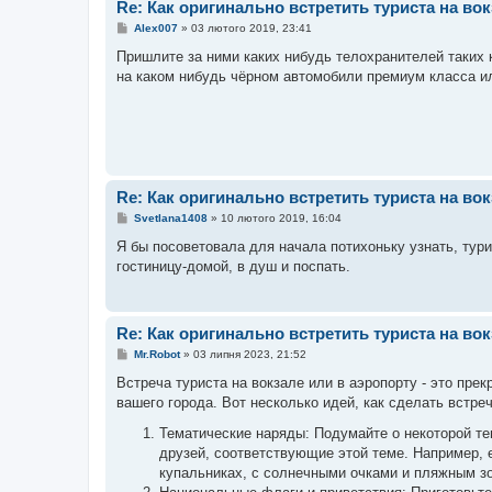
Re: Как оригинально встретить туриста на во
П
Alex007
»
03 лютого 2019, 23:41
о
в
Пришлите за ними каких нибудь телохранителей таких 
і
на каком нибудь чёрном автомобили премиум класса ил
д
о
м
л
е
н
н
я
Re: Как оригинально встретить туриста на во
П
Svetlana1408
»
10 лютого 2019, 16:04
о
в
Я бы посоветовала для начала потихоньку узнать, тури
і
гостиницу-домой, в душ и поспать.
д
о
м
л
е
Re: Как оригинально встретить туриста на во
н
н
П
Mr.Robot
»
03 липня 2023, 21:52
я
о
в
Встреча туриста на вокзале или в аэропорту - это пре
і
вашего города. Вот несколько идей, как сделать встр
д
о
Тематические наряды: Подумайте о некоторой те
м
л
друзей, соответствующие этой теме. Например, 
е
купальниках, с солнечными очками и пляжным з
н
н