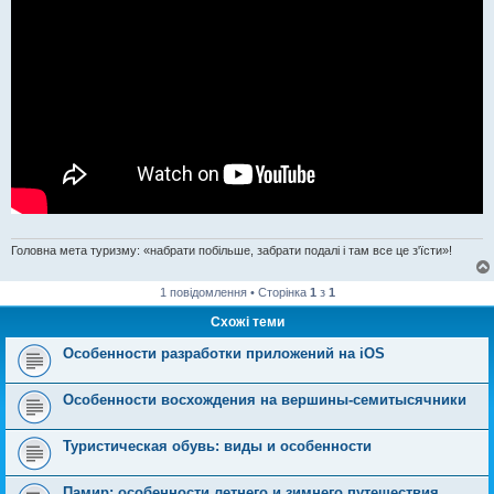
Головна мета туризму: «набрати побільше, забрати подалі і там все це з'їсти»!
1 повідомлення • Сторінка
1
з
1
Схожі теми
Особенности разработки приложений на iOS
Особенности восхождения на вершины-семитысячники
Туристическая обувь: виды и особенности
Памир: особенности летнего и зимнего путешествия