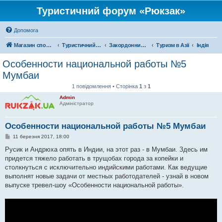
Туристичний форум «Рюкзак»
Допомога
Магазин спорядження
Туристичний форум «Рюкзак»
Закордонний туризм
Туризм в Азії
Індія
Особенности национальной работы №5
Мумбаи
1 повідомлення • Сторінка
1
з
1
Admin
Адміністратор
Особенности национальной работы №5 Мумбаи
П
11 березня 2017, 18:00
о
в
Русик и Андрюха опять в Индии, на этот раз - в Мумбаи. Здесь им
і
придется тяжело работать в трущобах города за копейки и
д
о
столкнуться с исключительно индийскими работами. Как ведущие
м
выполнят новые задачи от местных работодателей - узнай в новом
л
е
выпуске тревел-шоу «Особенности национальной работы».
н
н
я