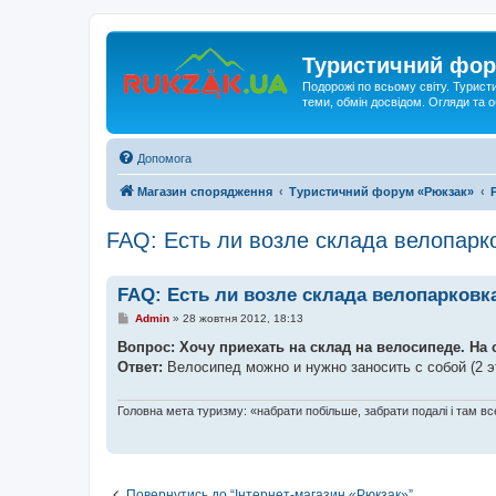
Туристичний фор
Подорожі по всьому світу. Турист
теми, обмін досвідом. Огляди та
Допомога
Магазин спорядження
Туристичний форум «Рюкзак»
FAQ: Есть ли возле склада велопарк
FAQ: Есть ли возле склада велопарковк
П
Admin
»
28 жовтня 2012, 18:13
о
в
Вопрос: Хочу приехать на склад на велосипеде. На 
і
Ответ:
Велосипед можно и нужно заносить с собой (2 эт
д
о
м
л
Головна мета туризму: «набрати побільше, забрати подалі і там все
е
н
н
я
Повернутись до “Інтернет-магазин «Рюкзак»”