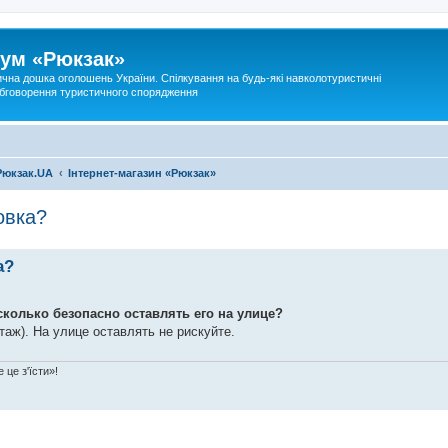
ум «Рюкзак»
ична дошка оголошень України. Спілкування на будь-які навколотуристичні
 обговорення туристичного спорядження
Рюкзак.UA
Інтернет-магазин «Рюкзак»
овка?
а?
сколько безопасно оставлять его на улице?
аж). На улице оставлять не рискуйте.
 це з'їсти»!