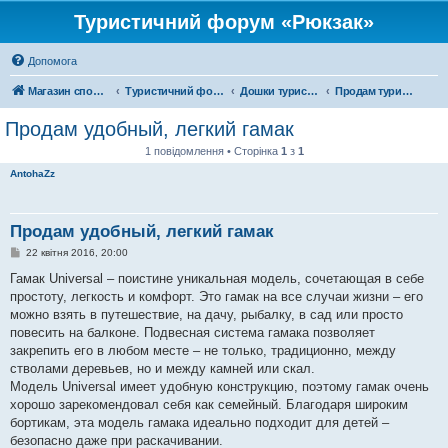
Туристичний форум «Рюкзак»
Допомога
Магазин спорядження
Туристичний форум «Рюкзак»
Дошки туристичних оголошень
Продам туристичне спорядження
Продам удобный, легкий гамак
1 повідомлення • Сторінка
1
з
1
AntohaZz
Продам удобный, легкий гамак
П
22 квітня 2016, 20:00
о
в
Гамак Universal – поистине уникальная модель, сочетающая в себе
і
простоту, легкость и комфорт. Это гамак на все случаи жизни – его
д
о
можно взять в путешествие, на дачу, рыбалку, в сад или просто
м
повесить на балконе. Подвесная система гамака позволяет
л
е
закрепить его в любом месте – не только, традиционно, между
н
стволами деревьев, но и между камней или скал.
н
я
Модель Universal имеет удобную конструкцию, поэтому гамак очень
хорошо зарекомендовал себя как семейный. Благодаря широким
бортикам, эта модель гамака идеально подходит для детей –
безопасно даже при раскачивании.