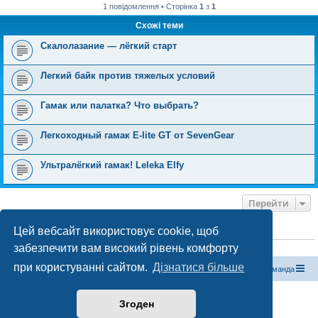
1 повідомлення • Сторінка
1
з
1
Схожі теми
Скалолазание — лёгкий старт
Легкий байк против тяжелых условий
Гамак или палатка? Что выбрать?
Легкоходный гамак E-lite GT от SevenGear
Ультралёгкий гамак! Leleka Elfy
Перейти
Цей вебсайт використовує cookie, щоб
ХТО ЗАРАЗ ОНЛАЙН
забезпечити вам високий рівень комфорту
Зараз переглядають цей форум:
ClaudeBot [бот ШІ]
і 1 гість
при користуванні сайтом.
Дізнатися більше
Магазин спорядження
Туристичний форум «Рюкзак»
Команда
Працює на phpBB® Forum Software © phpBB Limited
Згоден
Конфіденційність
|
Умови