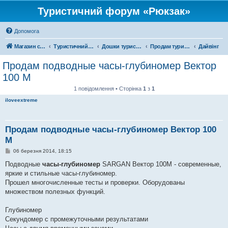
Туристичний форум «Рюкзак»
Допомога
Магазин спорядження
Туристичний форум «Рюкзак»
Дошки туристичних оголошень
Продам туристичне спорядження
Дайвінг
Продам подводные часы-глубиномер Вектор
100 М
1 повідомлення • Сторінка
1
з
1
iloveextreme
Продам подводные часы-глубиномер Вектор 100
М
П
06 березня 2014, 18:15
о
в
Подводные
часы-глубиномер
SARGAN Вектор 100М - современные,
і
яркие и стильные часы-глубиномер.
д
о
Прошел многочисленные тесты и проверки. Оборудованы
м
множеством полезных функций.
л
е
н
Глубиномер
н
я
Секундомер с промежуточными результатами