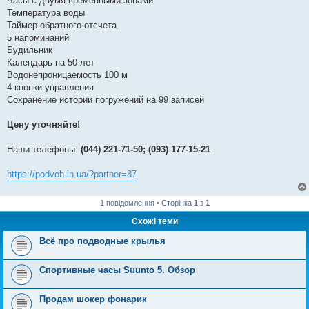
Часы с двумя временными зонами
Температура воды
Таймер обратного отсчета.
5 напоминаний
Будильник
Календарь на 50 лет
Водонепроницаемость 100 м
4 кнопки управления
Сохранение истории погружений на 99 записей
Цену уточняйте!
Наши телефоны:
(044) 221-71-50; (093) 177-15-21
https://podvoh.in.ua/?partner=87
1 повідомлення • Сторінка
1
з
1
Схожі теми
Всё про подводные крылья
Спортивные часы Suunto 5. Обзор
Продам шокер фонарик