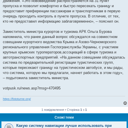
движения. «Это нововведение распространяется на 31 пункт
пропуска и позволит комфортно и быстро пересекать границу и
предоставит преференции пассажирам и транспортникам в первую
очередь проходить контроль в пункте пропуска. В отличие, от тех,
кто не предоставил информацию заблаговременно», – пояснил он.
Заместитель министра курортов и туризма АРК Ольга Бурова
напомнила, что ранее данный вопрос обсуждался на совместном
совещании курортного ведомства Крыма и Азово-Черноморского
регионального управления Госпогранслужбы Украины, с участием
крупных крымских туроператоров,ассоциаций в сфере туризма и
автотранспортных предприятий. «На данном совещании обсуждалась
система по предварительной регистрации туристических групп,
которые пересекают границу на туристическом автобусе, и мы рады,
что система, которую мы предлагали, начнет работать в этом году»,
– подытожила заместитель министра.
votpusk.ru/news.asp?msg=470495
https://fototurne.org/
1 повідомлення • Сторінка
1
з
1
Схожі теми
Какую систему навигации лучше использовать при