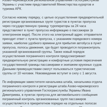
Азово-Черноморском региональном управлении Госпогранслужбы
Украины с участием представителей Министерства курортов и
туризма АРК.
Согласно новому порядку, с целью осуществления предварительной
регистрации организованных групп туристов в пунктах пропуска
через государственную границу туроператоры за 24 часа
представляют в пункт пропуска информацию о пассажирах (в
электронном виде). После этого на электронный адрес отправителя
приходит ответ с пункта пропуска, с указанием порядкового номера
заявки, наиболее удобного времени для прибытия автобуса в пункт
пропуска, полосы движения, где будет проводится погранконтроль
указанной организованной группы. Также новый порядок
осуществления пограничного контроля предусматривает
предварительную регистрацию и комфортные условия пересечения
государственной границы пассажирами и экипажем круизных судов.
Данными преимуществами смогут пользоваться туристические
группы от 10 человек. Нововведение вступит в силу с 1 августа.
По информации заместителя начальника штаба, начальника отдела
пограничного контроля и регистрации штаба Азово-черноморского
регионального управления Госпогранслужбы Украины Ивана
Димитриева, в пунктах пропуска для автомобильного сообщения
пограничный контроль организованных групп пассажиров
осуществляется в приоритетном порядке на отдельных полосах