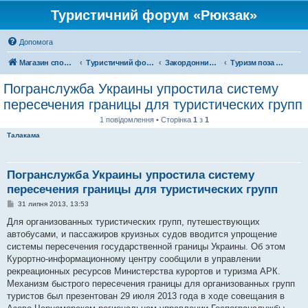
Туристичний форум «Рюкзак»
Допомога
Магазин спорядження
Туристичний форум «Рюкзак»
Закордонний туризм
Туризм поза територією України
Погранслужба Украины упростила систему
пересечения границы для туристических групп
1 повідомлення • Сторінка
1
з
1
Талакама
Погранслужба Украины упростила систему
пересечения границы для туристических групп
П
31 липня 2013, 13:53
о
в
Для организованных туристических групп, путешествующих
і
автобусами, и пассажиров круизных судов вводится упрощение
д
о
системы пересечения государственной границы Украины. Об этом
м
Курортно-информационному центру сообщили в управлении
л
е
рекреационных ресурсов Министерства курортов и туризма АРК.
н
Механизм быстрого пересечения границы для организованных групп
н
я
туристов был презентован 29 июля 2013 года в ходе совещания в