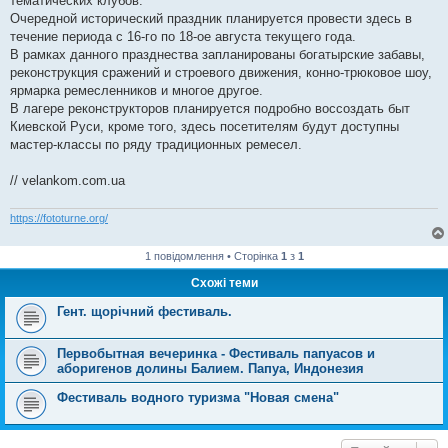
тематических клубов.
Очередной исторический праздник планируется провести здесь в
течение периода с 16-го по 18-ое августа текущего года.
В рамках данного празднества запланированы богатырские забавы,
реконструкция сражений и строевого движения, конно-трюковое шоу,
ярмарка ремесленников и многое другое.
В лагере реконструкторов планируется подробно воссоздать быт
Киевской Руси, кроме того, здесь посетителям будут доступны
мастер-классы по ряду традиционных ремесел.
// velankom.com.ua
https://fototurne.org/
1 повідомлення • Сторінка
1
з
1
Схожі теми
Гент. щорічний фестиваль.
Первобытная вечеринка - Фестиваль папуасов и
аборигенов долины Балием. Папуа, Индонезия
Фестиваль водного туризма "Новая смена"