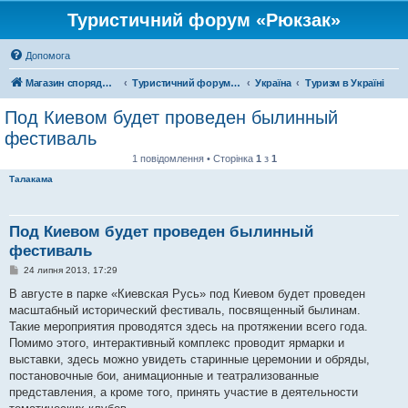
Туристичний форум «Рюкзак»
Допомога
Магазин спорядження
Туристичний форум «Рюкзак»
Україна
Туризм в Україні
Под Киевом будет проведен былинный
фестиваль
1 повідомлення • Сторінка
1
з
1
Талакама
Под Киевом будет проведен былинный
фестиваль
П
24 липня 2013, 17:29
о
в
В августе в парке «Киевская Русь» под Киевом будет проведен
і
масштабный исторический фестиваль, посвященный былинам.
д
о
Такие мероприятия проводятся здесь на протяжении всего года.
м
Помимо этого, интерактивный комплекс проводит ярмарки и
л
е
выставки, здесь можно увидеть старинные церемонии и обряды,
н
постановочные бои, анимационные и театрализованные
н
я
представления, а кроме того, принять участие в деятельности