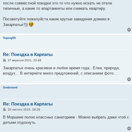
после совместной поездки это то что нужно искать не отели
типичные, а какие то апартаменты или снимать квартиру.
Посоветуйте пожалуйста какие крутые заведения домики в
Закарпатье?))
Toping55
Re: Поездка в Карпаты
П
27 вересня 2021, 23:48
о
в
Закарпатье очень красивое в любое время года...Елки, природа,
і
воздух... В интернете много предложений, с описанием фото...
д
о
м
л
Sodanand
е
н
н
я
Re: Поездка в Карпаты
П
20 лютого 2023, 18:26
о
в
В Моршине полно классных санаториев - Можно выбрать даже чтоб с
і
детьми отдохнуть.
д
о
м