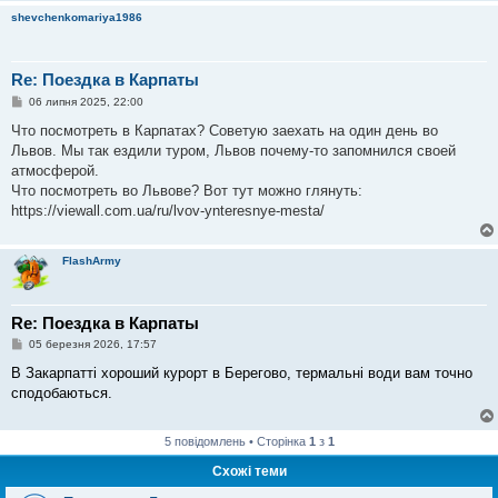
л
shevchenkomariya1986
е
н
н
я
Re: Поездка в Карпаты
П
06 липня 2025, 22:00
о
в
Что посмотреть в Карпатах? Советую заехать на один день во
і
Львов. Мы так ездили туром, Львов почему-то запомнился своей
д
о
атмосферой.
м
Что посмотреть во Львове? Вот тут можно глянуть:
л
е
https://viewall.com.ua/ru/lvov-ynteresnye-mesta/
н
н
я
FlashArmy
Re: Поездка в Карпаты
П
05 березня 2026, 17:57
о
в
В Закарпатті хороший курорт в Берегово, термальні води вам точно
і
сподобаються.
д
о
м
л
5 повідомлень • Сторінка
1
з
1
е
н
Схожі теми
н
я