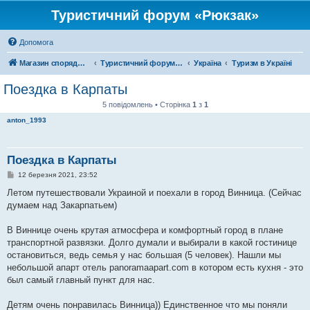
Туристичний форум «Рюкзак»
Допомога
Магазин спорядження
Туристичний форум «Рюкзак»
Україна
Туризм в Україні
Поездка в Карпаты
5 повідомлень • Сторінка
1
з
1
anton_1993
Поездка в Карпаты
П
12 березня 2021, 23:52
о
в
Летом путешествовали Украиной и поехали в город Винница. (Сейчас
і
думаем над Закарпатьем)
д
о
м
В Виннице очень крутая атмосфера и комфортный город в плане
л
е
транспортной развязки. Долго думали и выбирали в какой гостинице
н
остановиться, ведь семья у нас большая (5 человек). Нашли мы
н
я
небольшой апарт отель panoramaapart.com в котором есть кухня - это
был самый главный пункт для нас.
Детям очень понравилась Винница)) Единственное что мы поняли