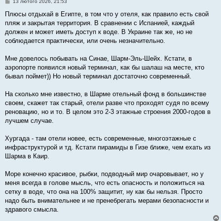
П
13 лютого 2026, 21:53
о
в
Плюсы отдыхай в Египте, в том что у отеля, как правило есть свой
і
пляж и закрытая территория. В сравнении с Испанией, каждый
д
о
должен и может иметь доступ к воде. В Украине так же, но не
м
соблюдается практически, или очень незначительно.
л
е
н
Мне довелось побывать на Синае, Шарм-Эль-Шейх. Кстати, в
н
я
аэропорте появился новый терминал, как бы шалаш на месте, кто
бывал поймет)) Но новый терминал достаточно современный.
На сколько мне известно, в Шарме отельный фонд в большинстве
своем, скажет так старый, отели разве что проходят судя по всему
реновацию, но и то. В целом это 2-3 этажные строения 2000-годов в
лучшем случае.
Хургада - там отели новее, есть современные, многоэтажные с
инфраструктурой и тд. Кстати пирамиды в Гизе ближе, чем ехать из
Шарма в Каир.
Море конечно красивое, рыбки, подводный мир очаровывает, но у
меня всегда в голове мысль, что есть опасность и положиться на
сетку в воде, что она на 100% защитит, ну как бы нельзя. Просто
надо быть внимательнее и не пренебрегать мерами безопасности и
здравого смысла.