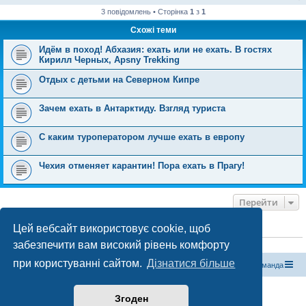
3 повідомлень • Сторінка
1
з
1
Схожі теми
Идём в поход! Абхазия: ехать или не ехать. В гостях
Кирилл Черных, Apsny Trekking
Отдых с детьми на Северном Кипре
Зачем ехать в Антарктиду. Взгляд туриста
C каким туроператором лучше ехать в европу
Чехия отменяет карантин! Пора ехать в Прагу!
Перейти
Цей вебсайт використовує cookie, щоб
ХТО ЗАРАЗ ОНЛАЙН
забезпечити вам високий рівень комфорту
Зараз переглядають цей форум:
ClaudeBot [бот ШІ]
і 1 гість
при користуванні сайтом.
Дізнатися більше
Магазин спорядження
Туристичний форум «Рюкзак»
Команда
Працює на phpBB® Forum Software © phpBB Limited
Згоден
Конфіденційність
|
Умови