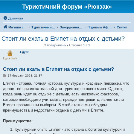
Туристичний форум «Рюкзак»
Допомога
Магазин спорядження
Туристичний форум «Рюкзак»
Закордонний туризм
Туризм в Африці
Єгипет
Стоит ли ехать в Египет на отдых с детьми?
3 повідомлень • Сторінка
1
з
1
Egypt
Стоит ли ехать в Египет на отдых с детьми?
П
17 березня 2023, 21:37
о
в
Египет - страна, полная истории, культуры и красивых пейзажей, что
і
делает ее привлекательной для туристов со всего мира. Однако,
д
о
когда речь идет об отдыхе с детьми, есть несколько факторов,
м
которые необходимо учитывать, прежде чем решить, является ли
л
е
Египет правильным выбором. В этой статье мы обсудим
н
преимущества и недостатки отдыха с детьми в Египте.
н
я
Преимущества:
Культурный опыт: Египет - это страна с богатой культурой и