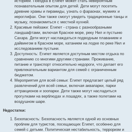
историей. Поездка в Египет может стать невероятным
познавательным опытом для детей. Дети могут посетить
древние храмы и пирамиды, узнать о фараонах, мумиях и
иероглифах. Они также смогут увидеть традиционные танцы и
музыку, познакомиться с местной кухней.
Красивые пейзажи: Египет - страна с разнообразными
ландшафтами, включая Красное море, реку Нил и пустыню
Сахара. Дети могут наслаждаться подводным плаванием и
дайвингом в Красном море, катанием на лодке по реке Нил и
исследованием пустыни.
Доступность: Египет является доступным местом отдыха по
сравнению со многими другими странами. Проживание,
питание и транспорт относительно недороги, что делает его
привлекательным вариантом для семей с ограниченным
бюджетом.
Мероприятия для всей семьи: Египет предлагает целый ряд
развлечений для всей семьи, включая аквапарки, парки
аттракционов и зоопарки. Дети также могут насладиться
прогулками на верблюдах и лошадях, а также полетами на
воздушном шаре.
Недостатки:
Безопасность: Безопасность является одной из основных
проблем для туристов, посещающих Египет, особенно для
семей с детьми. Политическая нестабильность, терроризм и