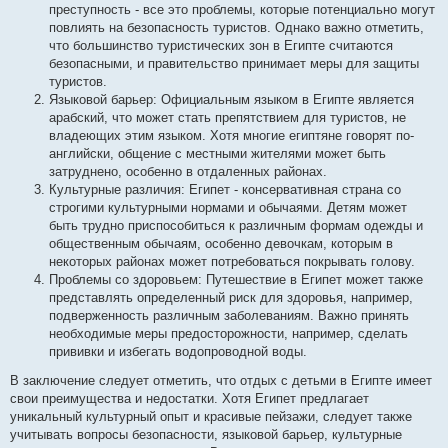
преступность - все это проблемы, которые потенциально могут
повлиять на безопасность туристов. Однако важно отметить,
что большинство туристических зон в Египте считаются
безопасными, и правительство принимает меры для защиты
туристов.
Языковой барьер: Официальным языком в Египте является
арабский, что может стать препятствием для туристов, не
владеющих этим языком. Хотя многие египтяне говорят по-
английски, общение с местными жителями может быть
затруднено, особенно в отдаленных районах.
Культурные различия: Египет - консервативная страна со
строгими культурными нормами и обычаями. Детям может
быть трудно приспособиться к различным формам одежды и
общественным обычаям, особенно девочкам, которым в
некоторых районах может потребоваться покрывать голову.
Проблемы со здоровьем: Путешествие в Египет может также
представлять определенный риск для здоровья, например,
подверженность различным заболеваниям. Важно принять
необходимые меры предосторожности, например, сделать
прививки и избегать водопроводной воды.
В заключение следует отметить, что отдых с детьми в Египте имеет
свои преимущества и недостатки. Хотя Египет предлагает
уникальный культурный опыт и красивые пейзажи, следует также
учитывать вопросы безопасности, языковой барьер, культурные