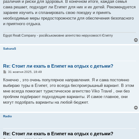
различия и риски для здоровья. В конечном итоге, каждая семья
сама решает, подходит ли Египет для них и их детей. Рекомендуется
заранее изучить и спланировать свою поездку и принять
необходимые меры предосторожности для обеспечения безопасного
и приятного отдыха.
Egypt Realt Company - російськомовне агентство нерухомості Єгипту
SakuraS
Re: Стоит ли ехать в Египет на отдых с детьми?
П
31 жовтня 2025, 18:49
о
в
Конечно , это очень популярное направления. Я и сама постоянно
і
выбираю туры в Египет, это всегда беспроигрышный вариант. В этом
д
о
мне всегда помогает туристическое агентство Viko Travel , они без
м
проблем подбирают подходящие варианты. И самое главное, они
л
е
могут подобрать варианты на любой бюджет.
н
н
я
Radio
Re: Стоит ли ехать в Египет на отдых с детьми?