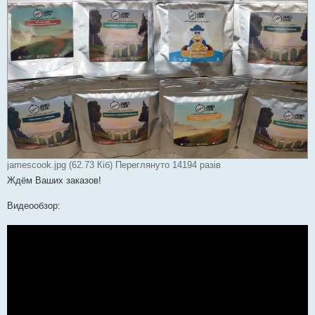
jamescook.jpg (62.73 Кіб) Переглянуто 14194 разів
Ждём Ваших заказов!
Видеообзор: