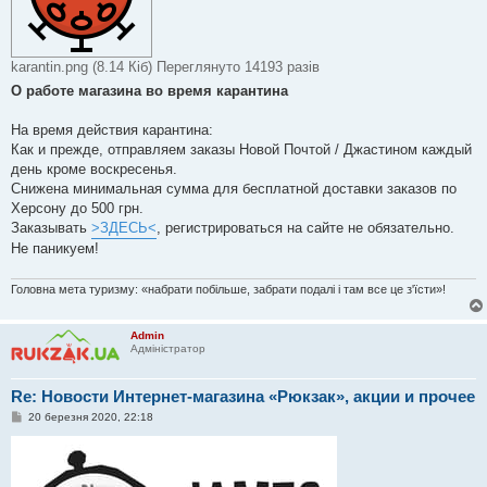
е
н
н
я
karantin.png (8.14 Кіб) Переглянуто 14193 разів
О работе магазина во время карантина
На время действия карантина:
Как и прежде, отправляем заказы Новой Почтой / Джастином каждый
день кроме воскресенья.
Снижена минимальная сумма для бесплатной доставки заказов по
Херсону до 500 грн.
Заказывать
>ЗДЕСЬ<
, регистрироваться на сайте не обязательно.
Не паникуем!
Головна мета туризму: «набрати побільше, забрати подалі і там все це з'їсти»!
Admin
Адміністратор
Re: Новости Интернет-магазина «Рюкзак», акции и прочее
П
20 березня 2020, 22:18
о
в
і
д
о