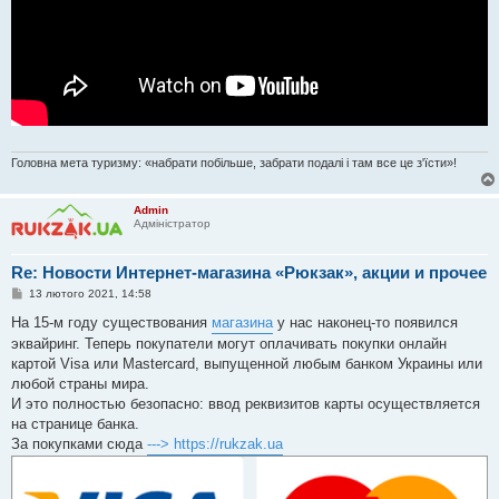
Головна мета туризму: «набрати побільше, забрати подалі і там все це з'їсти»!
Admin
Адміністратор
Re: Новости Интернет-магазина «Рюкзак», акции и прочее
П
13 лютого 2021, 14:58
о
в
На 15-м году существования
магазина
у нас наконец-то появился
і
эквайринг. Теперь покупатели могут оплачивать покупки онлайн
д
о
картой Visa или Mastercard, выпущенной любым банком Украины или
м
любой страны мира.
л
е
И это полностью безопасно: ввод реквизитов карты осуществляется
н
на странице банка.
н
я
За покупками сюда
---> https://rukzak.ua