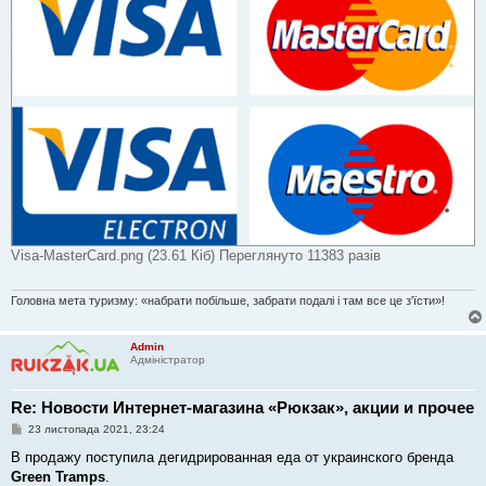
Visa-MasterCard.png (23.61 Кіб) Переглянуто 11383 разів
Головна мета туризму: «набрати побільше, забрати подалі і там все це з'їсти»!
Admin
Адміністратор
Re: Новости Интернет-магазина «Рюкзак», акции и прочее
П
23 листопада 2021, 23:24
о
в
В продажу поступила дегидрированная еда от украинского бренда
і
Green Tramps
.
д