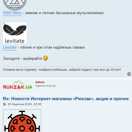
5000 Miles
- зимние и летние бесшовные мультиповязки
Levitate
- лёгкие и при этом надёжные гамаки
Заходите - выбирайте
Головна мета туризму: «набрати побільше, забрати подалі і там все це з'їсти»!
Admin
Адміністратор
Re: Новости Интернет-магазина «Рюкзак», акции и прочее
П
20 березня 2020, 22:00
о
в
і
д
о
м
л