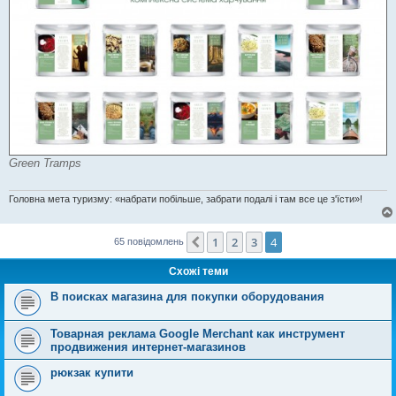
Green Tramps
Головна мета туризму: «набрати побільше, забрати подалі і там все це з'їсти»!
1
2
3
4
Поперед.
65 повідомлень
Схожі теми
В поисках магазина для покупки оборудования
Товарная реклама Google Merchant как инструмент
продвижения интернет-магазинов
рюкзак купити