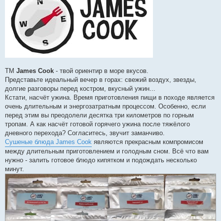
м
л
е
н
н
я
TM
James Cook
- твой ориентир в море вкусов.
Представьте идеальный вечер в горах: свежий воздух, звезды,
долгие разговоры перед костром, вкусный ужин...
Кстати, насчёт ужина. Время приготовления пищи в походе является
очень длительным и энергозатратным процессом. Особенно, если
перед этим вы преодолели десятка три километров по горным
тропам. А как насчёт готовой горячего ужина после тяжёлого
дневного перехода? Согласитесь, звучит заманчиво.
Сушеные блюда James Cook
являются прекрасным компромисом
между длительным приготовлением и голодным сном. Всё что вам
нужно - залить готовое блюдо кипятком и подождать несколько
минут.