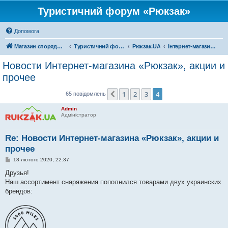
Туристичний форум «Рюкзак»
Допомога
Магазин спорядження
Туристичний форум «Рюкзак»
Рюкзак.UA
Інтернет-магазин «Рюкзак»
Новости Интернет-магазина «Рюкзак», акции и
прочее
1
2
3
4
Поперед.
65 повідомлень
Admin
Адміністратор
Re: Новости Интернет-магазина «Рюкзак», акции и
прочее
П
18 лютого 2020, 22:37
о
в
Друзья!
і
Наш ассортимент снаряжения пополнился товарами двух украинских
д
о
брендов:
м
л
е
н
н
я