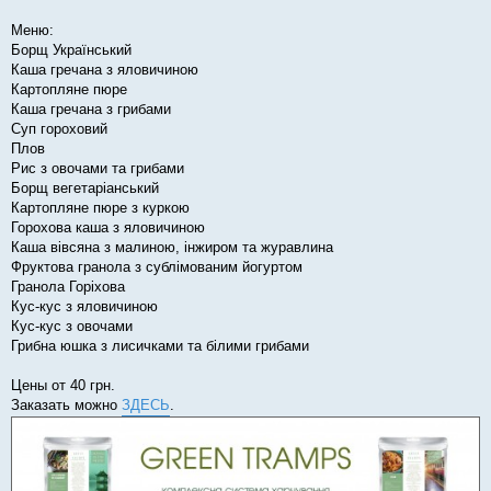
о
м
Меню:
л
е
Борщ Український
н
Каша гречана з яловичиною
н
я
Картопляне пюре
Каша гречана з грибами
Суп гороховий
Плов
Рис з овочами та грибами
Борщ вегетаріанський
Картопляне пюре з куркою
Горохова каша з яловичиною
Каша вівсяна з малиною, інжиром та журавлина
Фруктова гранола з сублімованим йогуртом
Гранола Горіхова
Кус-кус з яловичиною
Кус-кус з овочами
Грибна юшка з лисичками та білими грибами
Цены от 40 грн.
Заказать можно
ЗДЕСЬ
.