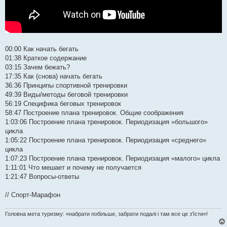
00:00​ Как начать бегать
01:38​ Краткое содержание
03:15​ Зачем бежать?
17:35​ Как (снова) начать бегать
36:36​ Принципы спортивной тренировки
49:39​ Виды/методы беговой тренировки
56:19​ Специфика беговых тренировок
58:47​ Построение плана тренировок. Общие соображения
1:03:06​ Построение плана тренировок. Периодизация «большого»
цикла
1:05:22​ Построение плана тренировок. Периодизация «среднего»
цикла
1:07:23​ Построение плана тренировок. Периодизация «малого» цикла
1:11:01​ Что мешает и почему не получается
1:21:47​ Вопросы-ответы
// Спорт-Марафон
Головна мета туризму: «набрати побільше, забрати подалі і там все це з'їсти»!