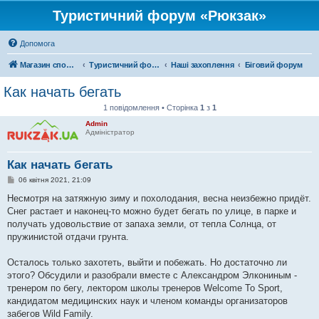
Туристичний форум «Рюкзак»
Допомога
Магазин спорядження
Туристичний форум «Рюкзак»
Наші захоплення
Біговий форум
Как начать бегать
1 повідомлення • Сторінка
1
з
1
Admin
Адміністратор
Как начать бегать
П
06 квітня 2021, 21:09
о
в
Несмотря на затяжную зиму и похолодания, весна неизбежно придёт.
і
Снег растает и наконец-то можно будет бегать по улице, в парке и
д
о
получать удовольствие от запаха земли, от тепла Солнца, от
м
пружинистой отдачи грунта.
л
е
н
Осталось только захотеть, выйти и побежать. Но достаточно ли
н
я
этого? Обсудили и разобрали вместе с Александром Элкониным -
тренером по бегу, лектором школы тренеров Welcome To Sport,
кандидатом медицинских наук и членом команды организаторов
забегов Wild Family.