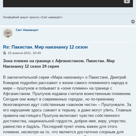
Неофіційний акаунт проєкту «Світ навиворіт»
Світ Навиворіт
Re: Пакистан. Мир наизнанку 12 сезон
П
23 жовтня 2021, 20:45
о
в
Зона племен на границе с Афганистаном. Пакистан. Мир
і
Наизнанку 12 сезон 24 серия
д
о
м
В заключительной серии «Мира наизнанку» о Пакистане, Дмитрий
л
е
Комаров подробно расскажет о жизни самого племенного народа в
н
мире – пуштунов и побывает в «зоне племен» на границе с
н
я
Афганистаном. Пуштунов издавна считали воинственным племенем.
Сегодня они живут в современных городах, но по-прежнему
безоговорочно идут собственным «законом чести» – Пуштунвали. За
его нарушение здесь сажают в тюрьму, а даже могут убить. Главные
правила настоящего Пуштуна включают чувство собственного
достоинства, национальной гордости, доброе имя, веру, упорство,
равенство и бадáль. Последний пункт очень важен для этого
племени, несмотря на то, что является достаточно спорным для