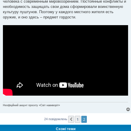
человека с современным мировоззрением. Постоянные конфликты и
необходимость защищать свои дома сформировали воинственную
культуру пуштунов. Поэтому у каждого местного жителя есть
оружие, и оно здесь – предмет гордости.
Неофіційний акаунт проєкту «Світ навиворіт»
1
2
Поперед.
24 повідомлень
Схожі теми