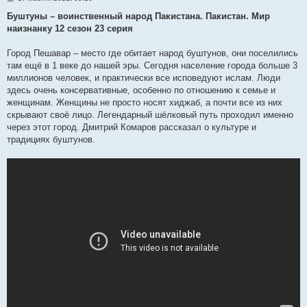
о
в
Буштуны – воинственный народ Пакистана. Пакистан. Мир
і
наизнанку 12 сезон 23 серия
д
о
м
Город Пешавар – место где обитает народ буштунов, они поселились
л
е
там ещё в 1 веке до нашей эры. Сегодня население города больше 3
н
миллионов человек, и практически все исповедуют ислам. Люди
н
я
здесь очень консервативные, особенно по отношению к семье и
женщинам. Женщины не просто носят хиджаб, а почти все из них
скрывают своё лицо. Легендарный шёлковый путь проходил именно
через этот город. Дмитрий Комаров рассказал о культуре и
традициях буштунов.