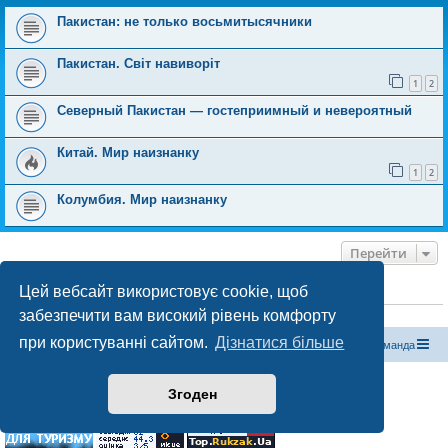
Пакистан: не только восьмитысячники
Пакистан. Світ навиворіт
1
2
Северный Пакистан — гостеприимный и невероятный
Китай. Мир наизнанку
1
2
Колумбия. Мир наизнанку
Перейти
Цей вебсайт використовує cookie, щоб
ХТО ЗАРАЗ ОНЛАЙН
забезпечити вам високий рівень комфорту
Зараз переглядають цей форум:
ClaudeBot [бот ШІ]
і 0 гостей
при користуванні сайтом.
Дізнатися більше
Магазин спорядження
Туристичний форум «Рюкзак»
Команда
Працює на phpBB® Forum Software © phpBB Limited
Згоден
Конфіденційність
|
Умови