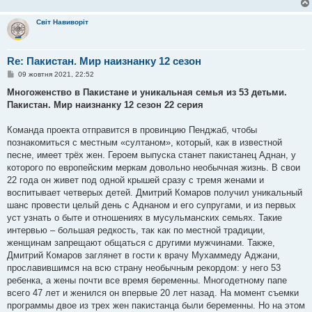
Світ Навиворіт
Re: Пакистан. Мир наизнанку 12 сезон
П
09 жовтня 2021, 22:52
о
в
Многоженство в Пакистане и уникальная семья из 53 детьми.
і
Пакистан. Мир наизнанку 12 сезон 22 серия
д
о
м
Команда проекта отправится в провинцию Пенджаб, чтобы
л
е
познакомиться с местным «султаном», который, как в известной
н
песне, имеет трёх жен. Героем выпуска станет пакистанец Аднан, у
н
я
которого по европейским меркам довольно необычная жизнь. В свои
22 года он живет под одной крышей сразу с тремя женами и
воспитывает четверых детей. Дмитрий Комаров получил уникальный
шанс провести целый день с Аднаном и его супругами, и из первых
уст узнать о быте и отношениях в мусульманских семьях. Такие
интервью – большая редкость, так как по местной традиции,
женщинам запрещают общаться с другими мужчинами. Также,
Дмитрий Комаров заглянет в гости к врачу Мухаммеду Аджани,
прославившимся на всю страну необычным рекордом: у него 53
ребенка, а жены почти все время беременны. Многодетному папе
всего 47 лет и женился он впервые 20 лет назад. На момент съемки
программы двое из трех жен пакистанца были беременны. Но на этом