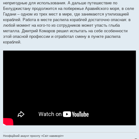
непригодные для использования. А дальше путешествие по
Белуджистану продолжится на побережье Аравийского моря, в селе
Гадани – одном из трех мест в мире, где занимаются утилизацией
кораблей. Работа в месте распила кораблей достаточно опасная: в
любой момент на кого-то из сотрудников может упасть глыба
металла. Дмитрий Комаров решил испытать на себе особенности
этой опасной профессии и отработал смену в пункте распила
кораблей.
Неофіційний акаунт проєкту «Світ навиворіт»