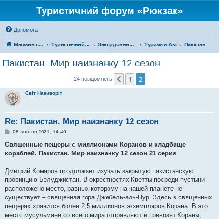
Туристичний форум «Рюкзак»
Допомога
Магазин спорядження
Туристичний форум «Рюкзак»
Закордонний туризм
Туризм в Азії
Пакістан
Пакистан. Мир наизнанку 12 сезон
1
2
Поперед.
24 повідомлень
Світ Навиворіт
Re: Пакистан. Мир наизнанку 12 сезон
П
08 жовтня 2021, 14:46
о
в
Священные пещеры с миллионами Коранов и кладбище
і
кораблей. Пакистан. Мир наизнанку 12 сезон 21 серия
д
о
м
Дмитрий Комаров продолжает изучать закрытую пакистанскую
л
е
провинцию Белуджистан. В окрестностях Кветты посреди пустыни
н
расположено место, равных которому на нашей планете не
н
я
существует – священная гора Джебель-аль-Нур. Здесь в священных
пещерах хранится более 2,5 миллионов экземпляров Корана. В это
место мусульмане со всего мира отправляют и привозят Кораны,