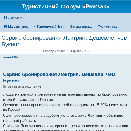
Туристичний форум «Рюкзак»
Допомога
Магазин спорядження
Туристичний форум «Рюкзак»
Закордонний туризм
Туризм поза територією України
Сервис бронирования Локтрип. Дешевле, чем
Букинг
1 повідомлення • Сторінка
1
з
1
Антон1984
Сервис бронирования Локтрип. Дешевле, чем
Букинг
П
25 березня 2019, 14:46
о
в
Люди, наткнулся в интернете на интересный проект по бронированию
і
отелей. Называется
Локтрип
.
д
о
Обещают цены бронирования отелей в среднем на 15-20% ниже, чем
м
на Букинг.
л
е
Сайт переправляет на зарубежную платформу Локтрип и объясняет
н
как с ней работать.
н
я
Сам сайт Локтрип неплохой, сравнил цены на несколько отелей и они