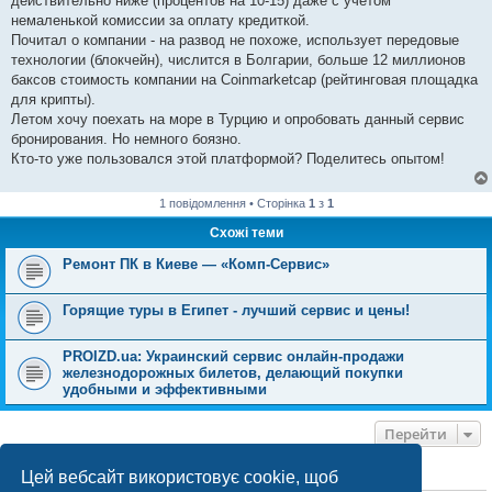
действительно ниже (процентов на 10-15) даже с учетом
немаленькой комиссии за оплату кредиткой.
Почитал о компании - на развод не похоже, использует передовые
технологии (блокчейн), числится в Болгарии, больше 12 миллионов
баксов стоимость компании на Coinmarketcap (рейтинговая площадка
для крипты).
Летом хочу поехать на море в Турцию и опробовать данный сервис
бронирования. Но немного боязно.
Кто-то уже пользовался этой платформой? Поделитесь опытом!
1 повідомлення • Сторінка
1
з
1
Схожі теми
Ремонт ПК в Киеве — «Комп-Сервис»
Горящие туры в Египет - лучший сервис и цены!
PROIZD.ua: Украинский сервис онлайн-продажи
железнодорожных билетов, делающий покупки
удобными и эффективными
Перейти
Цей вебсайт використовує cookie, щоб
ХТО ЗАРАЗ ОНЛАЙН