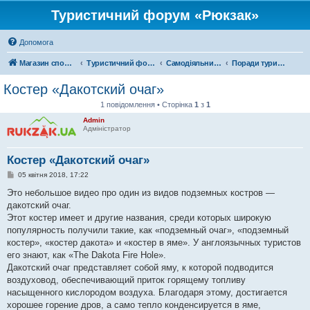
Туристичний форум «Рюкзак»
Допомога
Магазин спорядження
Туристичний форум «Рюкзак»
Самодіяльний туризм
Поради туристам
Костер «Дакотский очаг»
1 повідомлення • Сторінка
1
з
1
Admin
Адміністратор
Костер «Дакотский очаг»
П
05 квітня 2018, 17:22
о
в
Это небольшое видео про один из видов подземных костров —
і
дакотский очаг.
д
о
Этот костер имеет и другие названия, среди которых широкую
м
популярность получили такие, как «подземный очаг», «подземный
л
е
костер», «костер дакота» и «костер в яме». У англоязычных туристов
н
его знают, как «The Dakota Fire Hole».
н
я
Дакотский очаг представляет собой яму, к которой подводится
воздуховод, обеспечивающий приток горящему топливу
насыщенного кислородом воздуха. Благодаря этому, достигается
хорошее горение дров, а само тепло конденсируется в яме,