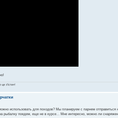
но!
 це з'їсти»!
ерчатки
- можно использовать для походов? Мы планируем с парнем отправиться 
 на рыбалку поедем, еще не в курсе... Мне интересно, можно ли снаряжен