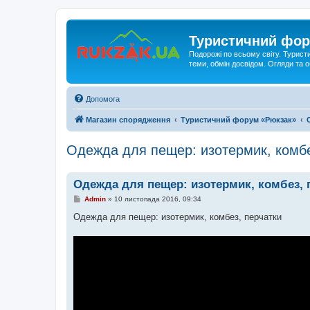
Туристичний фор
Подорожі по всьому світу. Турист
теми, обмін досвідом. Огляди та
Допомога
Магазин спорядження
Туристичний форум «Рюкзак»
Одежда для пещер: изотермик, комбе
Одежда для пещер: изотермик, комбез, 
П
Admin
»
10 листопада 2016, 09:34
о
в
Одежда для пещер: изотермик, комбез, перчатки
і
д
о
м
л
е
н
н
я