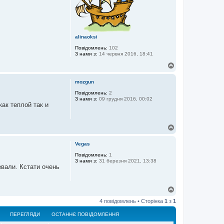
alinaoksi
Повідомлень:
102
З нами з:
14 червня 2016, 18:41
Д
о
г
mozgun
о
р
Повідомлень:
2
З нами з:
09 грудня 2016, 00:02
и
ак теплой так и
Д
о
г
Vegas
о
р
Повідомлень:
1
З нами з:
31 березня 2021, 13:38
и
евали. Кстати очень
Д
о
4 повідомлень • Сторінка
1
з
1
г
о
ПЕРЕГЛЯДИ
ОСТАННЄ ПОВІДОМЛЕННЯ
р