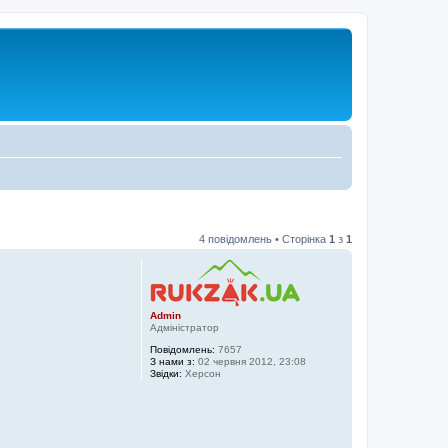
4 повідомлень • Сторінка
1
з
1
Admin
Адміністратор
Повідомлень:
7657
З нами з:
02 червня 2012, 23:08
Звідки:
Херсон