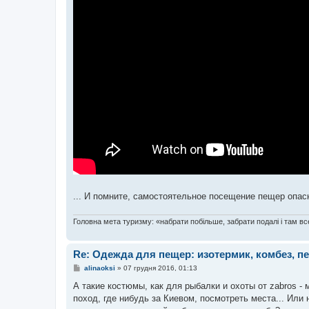
... И помните, самостоятельное посещение пещер опас
Головна мета туризму: «набрати побільше, забрати подалі і там все
Re: Одежда для пещер: изотермик, комбез, п
П
alinaoksi
»
07 грудня 2016, 01:13
о
в
А такие костюмы, как для рыбалки и охоты от zabros 
і
поход, где нибудь за Киевом, посмотреть места... Или
д
о