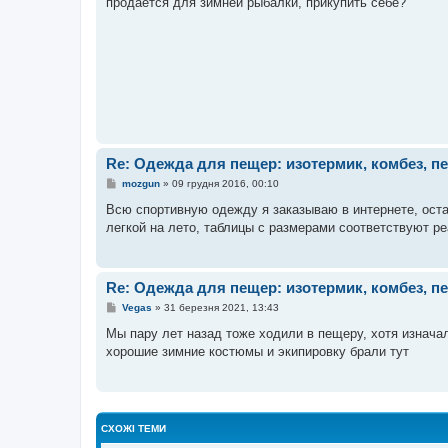
продается для зимней рыбалки, прикупить себе?
м
л
е
н
н
я
Re: Одежда для пещер: изотермик, комбез, п
П
mozgun
»
09 грудня 2016, 00:10
о
в
Всю спортивную одежду я заказываю в интернете, оста
і
легкой на лето, таблицы с размерами соответствуют р
д
о
м
л
е
Re: Одежда для пещер: изотермик, комбез, п
н
н
П
Vegas
»
31 березня 2021, 13:43
я
о
в
Мы пару лет назад тоже ходили в пещеру, хотя изнача
і
хорошие зимние костюмы и экипировку брали тут
д
о
м
л
е
н
н
СХОЖІ ТЕМИ
я