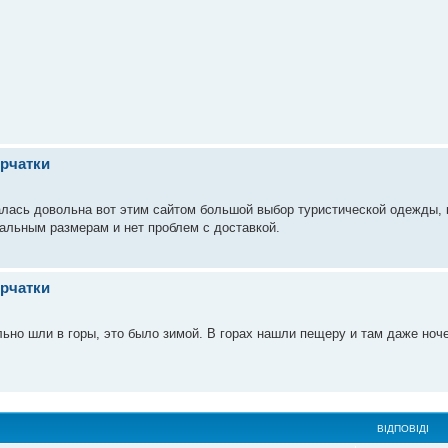
ерчатки
лась довольна вот этим сайтом большой выбор туристической одежды, к
еальным размерам и нет проблем с доставкой.
ерчатки
льно шли в горы, это было зимой. В горах нашли пещеру и там даже ноч
ВІДПОВІДІ