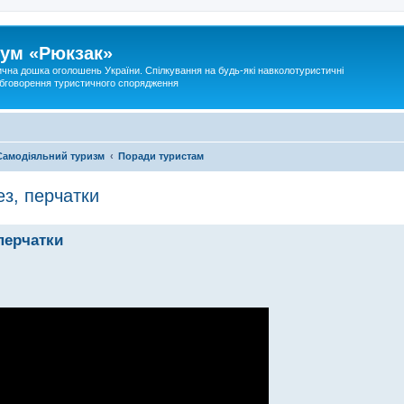
ум «Рюкзак»
ична дошка оголошень України. Спілкування на будь-які навколотуристичні
 обговорення туристичного спорядження
Самодіяльний туризм
Поради туристам
з, перчатки
перчатки