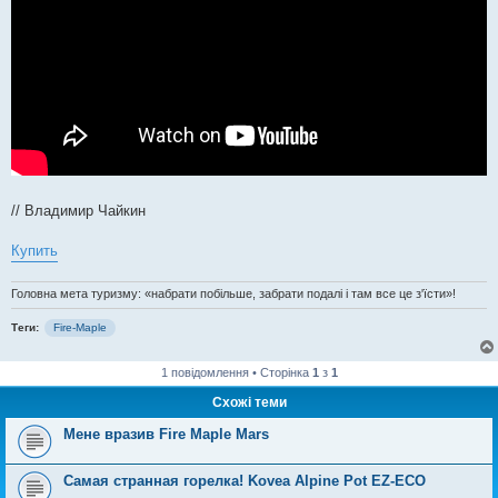
// Владимир Чайкин
Купить
Головна мета туризму: «набрати побільше, забрати подалі і там все це з'їсти»!
Теги:
Fire-Maple
1 повідомлення • Сторінка
1
з
1
Схожі теми
Мене вразив Fire Maple Mars
Самая странная горелка! Kovea Alpine Pot EZ-ECO