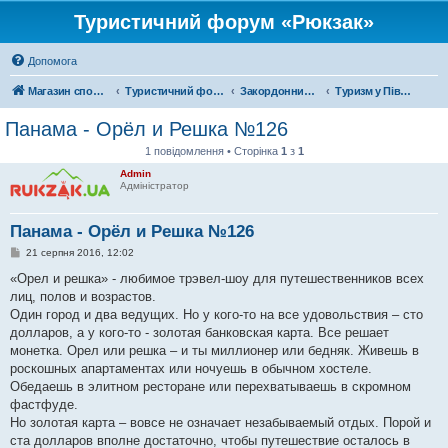
Туристичний форум «Рюкзак»
Допомога
Магазин спорядження
Туристичний форум «Рюкзак»
Закордонний туризм
Туризм у Південній Америці
Панама - Орёл и Решка №126
1 повідомлення • Сторінка
1
з
1
Admin
Адміністратор
Панама - Орёл и Решка №126
П
21 серпня 2016, 12:02
о
в
«Орел и решка» - любимое трэвел-шоу для путешественников всех
і
лиц, полов и возрастов.
д
о
Один город и два ведущих. Но у кого-то на все удовольствия – сто
м
долларов, а у кого-то - золотая банковская карта. Все решает
л
е
монетка. Орел или решка – и ты миллионер или бедняк. Живешь в
н
роскошных апартаментах или ночуешь в обычном хостеле.
н
я
Обедаешь в элитном ресторане или перехватываешь в скромном
фастфуде.
Но золотая карта – вовсе не означает незабываемый отдых. Порой и
ста долларов вполне достаточно, чтобы путешествие осталось в