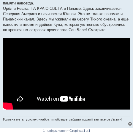
памяти навсегда.
Орёл и Решка. НА КРАЮ СВЕТА в Панаме. Здесь заканчивается
Северная Америка и начинается Южная. Это не только панамки и
Панамский канал. Здесь мы ужинали на берегу Тихого океана, а еще
навестили племя индейцев Куна, которые уютненько обустроились
на крошечных островах архипелага Сан Блас! Смотрите
Головна мета туризму: «набрати побільше, забрати подалі і там все це з'їсти»!
1 повідомлення • Сторінка
1
з
1