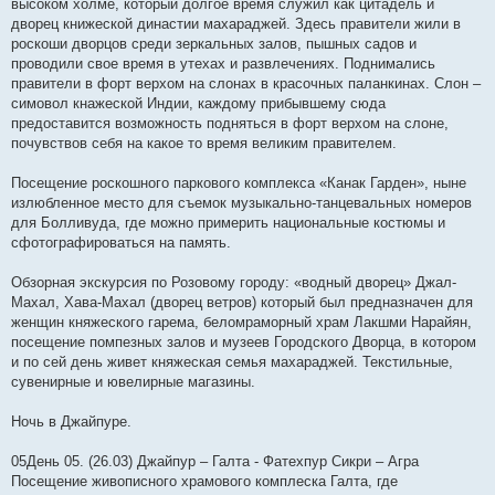
высоком холме, который долгое время служил как цитадель и
дворец книжеской династии махараджей. Здесь правители жили в
роскоши дворцов среди зеркальных залов, пышных садов и
проводили свое время в утехах и развлечениях. Поднимались
правители в форт верхом на слонах в красочных паланкинах. Слон –
симовол кнажеской Индии, каждому прибывшему сюда
предоставится возможность подняться в форт верхом на слоне,
почувствов себя на какое то время великим правителем.
Посещение роскошного паркового комплекса «Канак Гарден», ныне
излюбленное место для съемок музыкально-танцевальных номеров
для Болливуда, где можно примерить национальные костюмы и
сфотографироваться на память.
Обзорная экскурсия по Розовому городу: «водный дворец» Джал-
Махал, Хава-Махал (дворец ветров) который был предназначен для
женщин княжеского гарема, беломраморный храм Лакшми Нарайян,
посещение помпезных залов и музеев Городского Дворца, в котором
и по сей день живет княжеская семья махараджей. Текстильные,
сувенирные и ювелирные магазины.
Ночь в Джайпуре.
05День 05. (26.03) Джайпур – Галта - Фатехпур Сикри – Агра
Посещение живописного храмового комплеска Галта, где