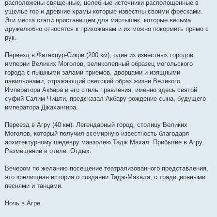
расположены священные, целебные источники располощенные в
ущелье гор и древние храмы которые известны своими фресками.
Эти места стали пристанищем для мартышек, которые весьма
дружелюбно относятся к прихожанам и их можно покормить прямо с
рук.
Переезд в Фатехпур-Сикри (200 км), один из известных городов
империи Великих Моголов, великолепный образец могольского
города с пышными залами приемов, дворцами и изящными
павильонами, отражающий светский образ жизни Великого
Императора Акбара и его стиль правления, именно здесь святой
суфий Салим Чишти, предсказал Акбару рождение сына, будущего
императора Джахангира.
Переезд в Агру (40 км). Легендарный город, столицу Великих
Моголов, который получил всемирную известность благодаря
архитектурному шедевру мавзолею Тадж Махал. Прибытие в Агру.
Размещение в отеле. Отдых.
Вечером по желанию посещение театрализованного представления,
это зрелищная история о создании Тадж-Махала, с традиционными
песнями и танцами.
Ночь в Агре.