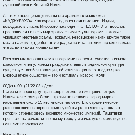
духовной жизни Великой Индии.
А так же посещение уникального храмового комплекса
«КАДЖУРАХО». Каджурахо – одно из немногих мест Индии,
вошедших в список Мирового наследия «ЮНЕСКО» Этот поселок
прославился на весь мир эротическими скульптурами, которые
украшают местные храмы. Пожалуй, невозможно найти другое такое
место на земле, где бы так же радостно и талантливо праздновалась
жизнь во всех ее проявлениях.
Прекрасным дополнением к программе послужит участие в самом
красочном и популярном празднике станы , в индийской культуре
существует особая традиция, объединяющая всех в одно яркое
многоцветное общество – это Фестиваль Красок «Холи».
00День 00. (21/22.03.) Дели
Встреча в аэропорту, трансфер в отель, размещение, отдых.
Индийская столица Дели – третий по величине город мира с
населением около 15 миллионов человек. Его стратегическое
расположение на пересечении путей сыграло ключевую роль в
истории страны; здесь возникло множество империй. Памятники
прошлого встречаются по всему городу и зачастую соседствуют с
башнями небоскребов.
Ночь в Дели.