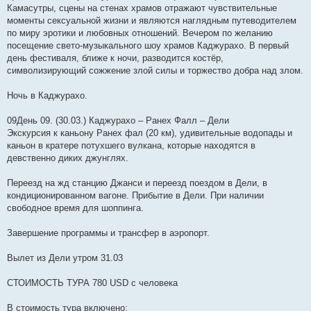
Камасутры, сцены на стенах храмов отражают чувствительные
моменты сексуальной жизни и являются наглядным путеводителем
по миру эротики и любовных отношений. Вечером по желанию
посещение свето-музыкального шоу храмов Каджурахо. В первый
день фестиваля, ближе к ночи, разводится костёр,
символизирующий сожжение злой силы и торжество добра над злом.
Ночь в Каджурахо.
09День 09. (30.03.) Каджурахо – Ранех Фалл – Дели
Экскурсия к каньону Ранех фал (20 км), удивительные водопады и
каньон в кратере потухшего вулкана, которые находятся в
девственно диких джунглях.
Переезд на жд станцию Джанси и переезд поездом в Дели, в
кондиционированном вагоне. Прибытие в Дели. При наличии
свободное время для шоппинга.
Завершение программы и трансфер в аэропорт.
Вылет из Дели утром 31.03
СТОИМОСТЬ ТУРА 780 USD с человека
В стоимость тура включено: