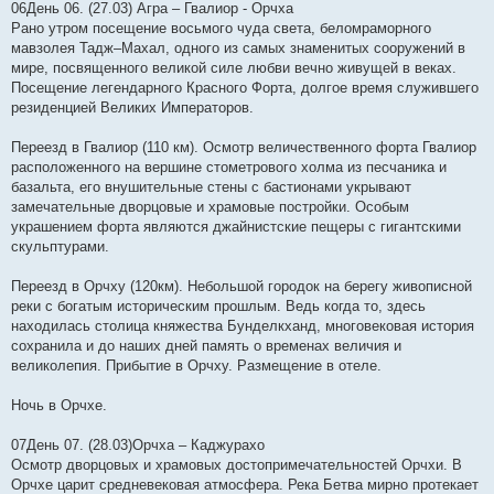
06День 06. (27.03) Агра – Гвалиор - Орчха
Рано утром посещение восьмого чуда света, беломраморного
мавзолея Тадж–Махал, одного из самых знаменитых сооружений в
мире, посвященного великой силе любви вечно живущей в веках.
Посещение легендарного Красного Форта, долгое время служившего
резиденцией Великих Императоров.
Переезд в Гвалиор (110 км). Осмотр величественного форта Гвалиор
расположенного на вершине стометрового холма из песчаника и
базальта, его внушительные стены с бастионами укрывают
замечательные дворцовые и храмовые постройки. Особым
украшением форта являются джайнистские пещеры с гигантскими
скульптурами.
Переезд в Орчху (120км). Небольшой городок на берегу живописной
реки с богатым историческим прошлым. Ведь когда то, здесь
находилась столица княжества Бунделкханд, многовековая история
сохранила и до наших дней память о временах величия и
великолепия. Прибытие в Орчху. Размещение в отеле.
Ночь в Орчхе.
07День 07. (28.03)Орчха – Каджурахо
Осмотр дворцовых и храмовых достопримечательностей Орчхи. В
Орчхе царит средневековая атмосфера. Река Бетва мирно протекает