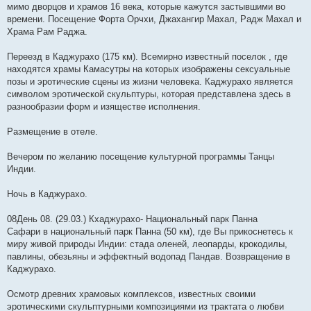
мимо дворцов и храмов 16 века, которые кажутся застывшими во
времени. Посещение Форта Орчхи, Джахангир Махал, Радж Махал и
Храма Рам Раджа.
Переезд в Каджурахо (175 км). Всемирно известный поселок , где
находятся храмы Камасутры на которых изображены сексуальные
позы и эротические сцены из жизни человека. Каджурахо является
символом эротической скульптуры, которая представлена здесь в
разнообразии форм и изяществе исполнения.
Размещение в отеле.
Вечером по желанию посещение культурной программы Танцы
Индии.
Ночь в Каджурахо.
08День 08. (29.03.) Кхаджурахо- Национальный парк Панна
Сафари в национальный парк Панна (50 км), где Вы прикоснетесь к
миру живой природы Индии: стада оленей, леопарды, крокодилы,
павлины, обезьяны и эффектный водопад Пандав. Возвращение в
Каджурахо.
Осмотр древних храмовых комплексов, известных своими
эротическими скульптурными композициями из трактата о любви