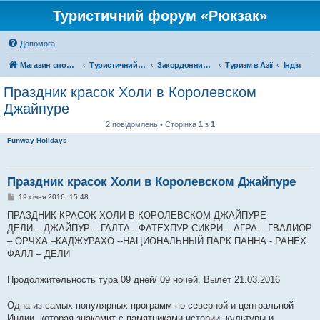
Туристичний форум «Рюкзак»
Допомога
Магазин спорядження
Туристичний форум «Рюкзак»
Закордонний туризм
Туризм в Азії
Індія
Праздник красок Холи в Королевском
Джайпуре
2 повідомлень • Сторінка
1
з
1
Funway Holidays
Праздник красок Холи в Королевском Джайпуре
П
19 січня 2016, 15:48
о
в
ПРАЗДНИК КРАСОК ХОЛИ В КОРОЛЕВСКОМ ДЖАЙПУРЕ
і
ДЕЛИ – ДЖАЙПУР – ГАЛТА - ФАТЕХПУР СИКРИ – АГРА – ГВАЛИОР
д
о
– ОРЧХА –КАДЖУРАХО --НАЦИОНАЛЬНЫЙ ПАРК ПАННА - РАНЕХ
м
ФАЛЛ – ДЕЛИ
л
е
н
Продолжительность тура 09 дней/ 09 ночей. Вылет 21.03.2016
н
я
Одна из самых популярных программ по северной и центральной
Индии, которая знакомит с памятниками истории, культуры и