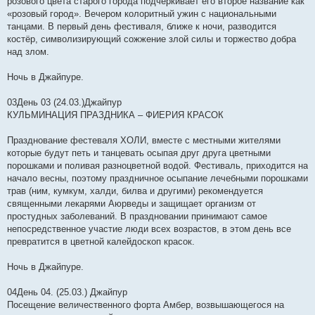
розового цвета старого города подчеркивает его второе название как
«розовый город». Вечером колоритный ужин с национальными
танцами. В первый день фестиваля, ближе к ночи, разводится
костёр, символизирующий сожжение злой силы и торжество добра
над злом.
Ночь в Джайпуре.
03День 03 (24.03.)Джайпур
КУЛЬМИНАЦИЯ ПРАЗДНИКА – ФИЕРИЯ КРАСОК
Празднование фестеваля ХОЛИ, вместе с местными жителями
которые будут петь и танцевать осыпая друг друга цветными
порошками и поливая разноцветной водой. Фестиваль, приходится на
начало весны, поэтому праздничное осыпание лечебными порошками
трав (ним, кумкум, халди, билва и другими) рекомендуется
священными лекарями Аюрведы и защищает организм от
простудных заболеваний. В праздновании принимают самое
непосредственное участие люди всех возрастов, в этом день все
превратится в цветной калейдоскоп красок.
Ночь в Джайпуре.
04День 04. (25.03.) Джайпур
Посещение величественного форта Амбер, возвышающегося на