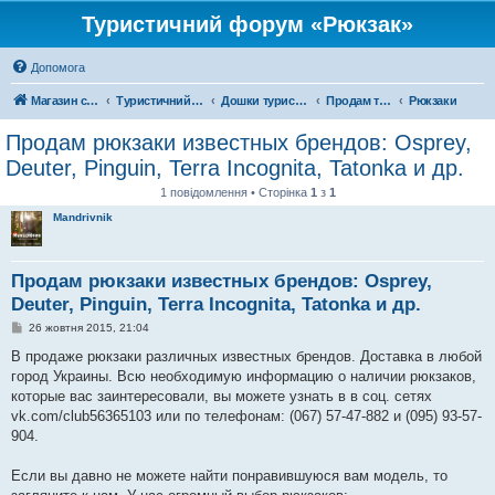
Туристичний форум «Рюкзак»
Допомога
Магазин спорядження
Туристичний форум «Рюкзак»
Дошки туристичних оголошень
Продам туристичне спорядження
Рюкзаки
Продам рюкзаки известных брендов: Osprey,
Deuter, Pinguin, Terra Incognita, Tatonka и др.
1 повідомлення • Сторінка
1
з
1
Mandrivnik
Продам рюкзаки известных брендов: Osprey,
Deuter, Pinguin, Terra Incognita, Tatonka и др.
П
26 жовтня 2015, 21:04
о
в
В продаже рюкзаки различных известных брендов. Доставка в любой
і
город Украины. Всю необходимую информацию о наличии рюкзаков,
д
о
которые вас заинтересовали, вы можете узнать в в соц. сетях
м
vk.com/club56365103 или по телефонам: (067) 57-47-882 и (095) 93-57-
л
е
904.
н
н
я
Если вы давно не можете найти понравившуюся вам модель, то