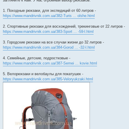
загляните к нам. У нас огромный выбор рюкзаков:
1. Походные рюкзаки, для экспедиций от 60 литров -
https://www.mandrivnik.com.ua/382-Turis ... olshe.html
2. Спортивные рюкзаки для восхождений, трекинговые от 22 литров -
https://www.mandrivnik.com.ua/383-Sport ... -59-l.html
3. Городские рюкзаки на все случаи жизни до 32 литров -
https://www.mandrivnik.com.ua/384-Gorod ... -32-l.html
4. Семейные, детские, подростковые -
https://www.mandrivnik.com.ua/387-Semei ... kovie.html
5. Велорюкзаки и велобаулы для покатушек -
https://www.mandrivnik.com.ua/385-Veloryukzaki.html