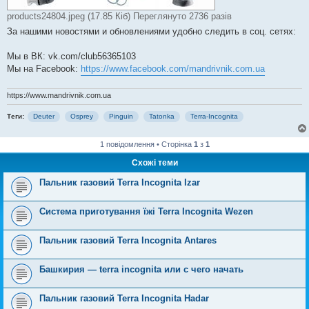
products24804.jpeg (17.85 Кіб) Переглянуто 2736 разів
За нашими новостями и обновлениями удобно следить в соц. сетях:
Мы в ВК: vk.com/club56365103
Мы на Facebook:
https://www.facebook.com/mandrivnik.com.ua
https://www.mandrivnik.com.ua
Теги:
Deuter
Osprey
Pinguin
Tatonka
Terra-Incognita
1 повідомлення • Сторінка
1
з
1
Схожі теми
Пальник газовий Terra Incognita Izar
Система приготування їжі Terra Incognita Wezen
Пальник газовий Terra Incognita Antares
Башкирия — terra incognita или с чего начать
Пальник газовий Terra Incognita Hadar