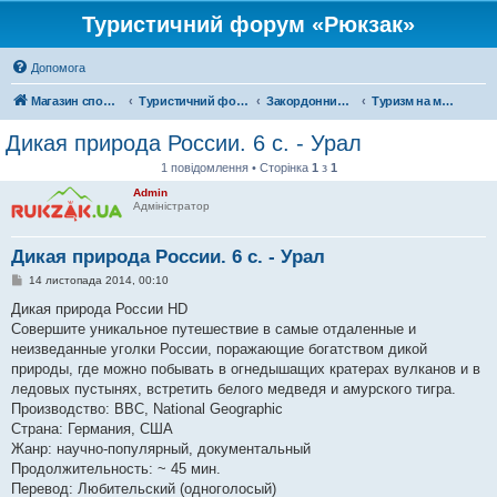
Туристичний форум «Рюкзак»
Допомога
Магазин спорядження
Туристичний форум «Рюкзак»
Закордонний туризм
Туризм на московії
Дикая природа России. 6 с. - Урал
1 повідомлення • Сторінка
1
з
1
Admin
Адміністратор
Дикая природа России. 6 с. - Урал
П
14 листопада 2014, 00:10
о
в
Дикая природа России HD
і
Совершите уникальное путешествие в самые отдаленные и
д
о
неизведанные уголки России, поражающие богатством дикой
м
природы, где можно побывать в огнедышащих кратерах вулканов и в
л
е
ледовых пустынях, встретить белого медведя и амурского тигра.
н
Производство: BBC, National Geographic
н
я
Страна: Германия, США
Жанр: научно-популярный, документальный
Продолжительность: ~ 45 мин.
Перевод: Любительский (одноголосый)