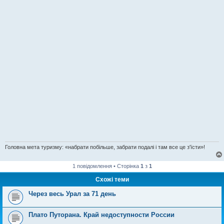
Головна мета туризму: «набрати побільше, забрати подалі і там все це з'їсти»!
1 повідомлення • Сторінка
1
з
1
Схожі теми
Через весь Урал за 71 день
Плато Путорана. Край недоступности России