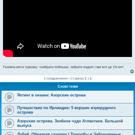
Головна мета туризму: «набрати побільше, забрати подалі і там все це з'їсти»!
1 повідомлення • Сторінка
1
з
1
Схожі теми
Яхтинг в океане: Азорские острова
Путешествие по Ирландии: 5 вершин изумрудного
острова
Азорские острова. Зелёное чудо Атлантики. Большой
выпуск
Дубай. Обратная сторона / Трущобы и Заброшенные