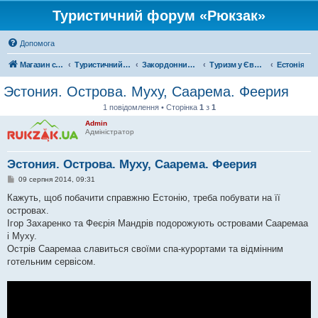
Туристичний форум «Рюкзак»
Допомога
Магазин спорядження
Туристичний форум «Рюкзак»
Закордонний туризм
Туризм у Європі
Естонія
Эстония. Острова. Муху, Саарема. Феерия
1 повідомлення • Сторінка
1
з
1
Admin
Адміністратор
Эстония. Острова. Муху, Саарема. Феерия
П
09 серпня 2014, 09:31
о
в
Кажуть, щоб побачити справжню Естонію, треба побувати на її
і
островах.
д
о
Ігор Захаренко та Феєрія Мандрів подорожують островами Сааремаа
м
і Муху.
л
е
Острів Сааремаа славиться своїми спа-курортами та відмінним
н
готельним сервісом.
н
я