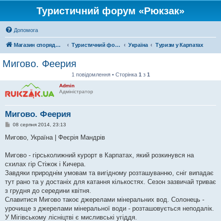
Туристичний форум «Рюкзак»
Допомога
Магазин спорядження
Туристичний форум «Рюкзак»
Україна
Туризм у Карпатах
Мигово. Феерия
1 повідомлення • Сторінка
1
з
1
Admin
Адміністратор
Мигово. Феерия
П
08 серпня 2014, 23:13
о
в
Мигово, Україна | Феєрія Мандрів
і
д
о
Мигово - гірськолижний курорт в Карпатах, який розкинувся на
м
схилах гір Стіжок і Кичера.
л
е
Завдяки природнім умовам та вигідному розташуванню, сніг випадає
н
тут рано та у достаніх для катання кількостях. Сезон зазвичай триває
н
я
з грудня до середини квітня.
Славитися Мигово такоє джерелами мінеральних вод. Солонець -
урочище з джерелами мінеральної води - розташовується неподалік.
У Мігівському лісніцтві є мисливські угіддя.