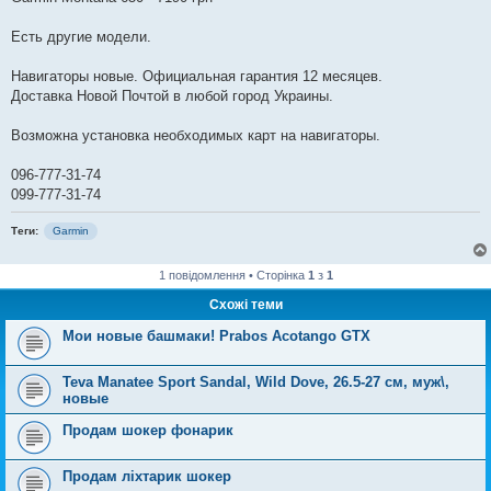
Есть другие модели.
Навигаторы новые. Официальная гарантия 12 месяцев.
Доставка Новой Почтой в любой город Украины.
Возможна установка необходимых карт на навигаторы.
096-777-31-74
099-777-31-74
Теги:
Garmin
1 повідомлення • Сторінка
1
з
1
Схожі теми
Мои новые башмаки! Prabos Acotango GTX
Teva Manatee Sport Sandal, Wild Dove, 26.5-27 см, муж\,
новые
Продам шокер фонарик
Продам ліхтарик шокер