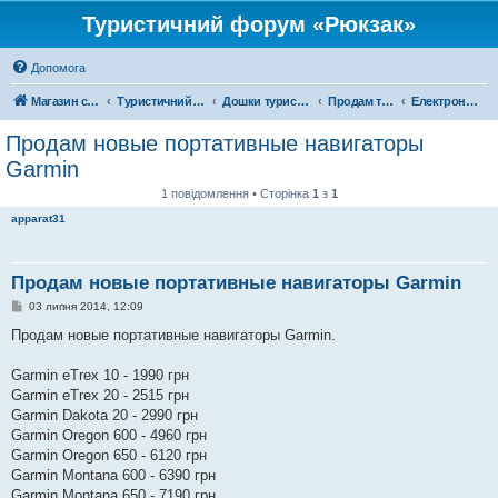
Туристичний форум «Рюкзак»
Допомога
Магазин спорядження
Туристичний форум «Рюкзак»
Дошки туристичних оголошень
Продам туристичне спорядження
Електроніка
Продам новые портативные навигаторы
Garmin
1 повідомлення • Сторінка
1
з
1
apparat31
Продам новые портативные навигаторы Garmin
П
03 липня 2014, 12:09
о
в
Продам новые портативные навигаторы Garmin.
і
д
о
Garmin eTrex 10 - 1990 грн
м
Garmin eTrex 20 - 2515 грн
л
е
Garmin Dakota 20 - 2990 грн
н
Garmin Oregon 600 - 4960 грн
н
я
Garmin Oregon 650 - 6120 грн
Garmin Montana 600 - 6390 грн
Garmin Montana 650 - 7190 грн